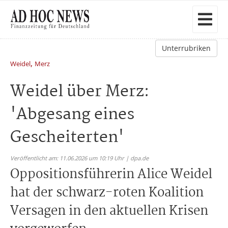
Unterrubriken
,
Weidel
Merz
Weidel über Merz:
'Abgesang eines
Gescheiterten'
Veröffentlicht am: 11.06.2026 um 10:19 Uhr | dpa.de
Oppositionsführerin Alice Weidel
hat der schwarz-roten Koalition
Versagen in den aktuellen Krisen