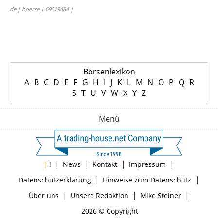
de | boerse | 69519484 |
Börsenlexikon
A
B
C
D
E
F
G
H
I
J
K
L
M
N
O
P
Q
R
S
T
U
V
W
X
Y
Z
Menü
|
|
|
|
|
i
News
Kontakt
Impressum
|
|
Datenschutzerklärung
Hinweise zum Datenschutz
|
|
|
Über uns
Unsere Redaktion
Mike Steiner
2026 © Copyright