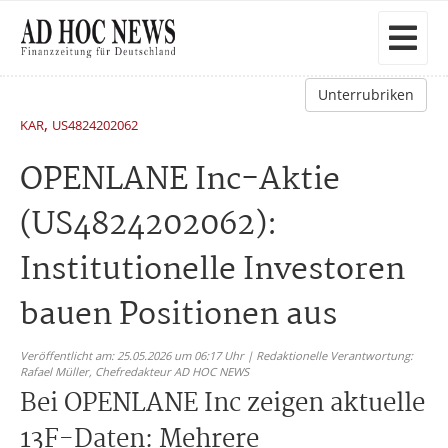
Unterrubriken
,
KAR
US4824202062
OPENLANE Inc-Aktie
(US4824202062):
Institutionelle Investoren
bauen Positionen aus
Veröffentlicht am: 25.05.2026 um 06:17 Uhr | Redaktionelle Verantwortung:
Rafael Müller,
Chefredakteur AD HOC NEWS
Bei OPENLANE Inc zeigen aktuelle
13F-Daten: Mehrere