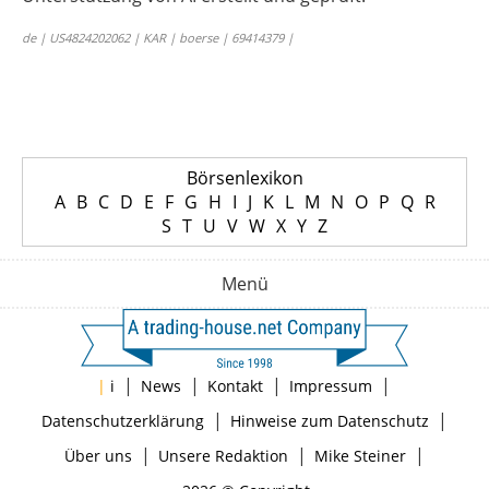
de | US4824202062 | KAR | boerse | 69414379 |
Börsenlexikon
A
B
C
D
E
F
G
H
I
J
K
L
M
N
O
P
Q
R
S
T
U
V
W
X
Y
Z
Menü
|
|
|
|
|
i
News
Kontakt
Impressum
|
|
Datenschutzerklärung
Hinweise zum Datenschutz
|
|
|
Über uns
Unsere Redaktion
Mike Steiner