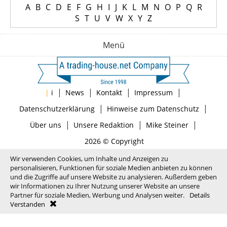
A
B
C
D
E
F
G
H
I
J
K
L
M
N
O
P
Q
R
S
T
U
V
W
X
Y
Z
Menü
|
|
|
|
|
i
News
Kontakt
Impressum
|
|
Datenschutzerklärung
Hinweise zum Datenschutz
|
|
|
Über uns
Unsere Redaktion
Mike Steiner
2026 © Copyright
Wir verwenden Cookies, um Inhalte und Anzeigen zu
personalisieren, Funktionen für soziale Medien anbieten zu können
und die Zugriffe auf unsere Website zu analysieren. Außerdem geben
wir Informationen zu Ihrer Nutzung unserer Website an unsere
Partner für soziale Medien, Werbung und Analysen weiter.
Details
Verstanden