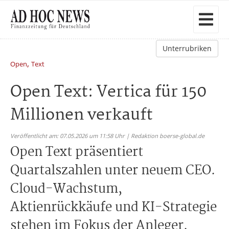
Unterrubriken
,
Open
Text
Open Text: Vertica für 150
Millionen verkauft
Veröffentlicht am: 07.05.2026 um 11:58 Uhr | Redaktion boerse-global.de
Open Text präsentiert
Quartalszahlen unter neuem CEO.
Cloud-Wachstum,
Aktienrückkäufe und KI-Strategie
stehen im Fokus der Anleger.