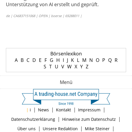
Unterstützung von AI erstellt und geprüft.
de | CA6837151068 | OPEN | boerse | 69288011 |
Börsenlexikon
A
B
C
D
E
F
G
H
I
J
K
L
M
N
O
P
Q
R
S
T
U
V
W
X
Y
Z
Menü
|
|
|
|
|
i
News
Kontakt
Impressum
|
|
Datenschutzerklärung
Hinweise zum Datenschutz
|
|
|
Über uns
Unsere Redaktion
Mike Steiner