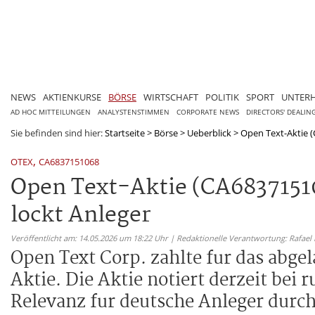
NEWS
AKTIENKURSE
BÖRSE
WIRTSCHAFT
POLITIK
SPORT
UNTER
AD HOC MITTEILUNGEN
ANALYSTENSTIMMEN
CORPORATE NEWS
DIRECTORS' DEALIN
Sie befinden sind hier:
Startseite
>
Börse
>
Ueberblick
>
Open Text-Aktie (
,
OTEX
CA6837151068
Open Text-Aktie (CA68371510
lockt Anleger
Veröffentlicht am: 14.05.2026 um 18:22 Uhr | Redaktionelle Verantwortung: Rafael
Open Text Corp. zahlte fur das abge
Aktie. Die Aktie notiert derzeit bei
Relevanz fur deutsche Anleger durc