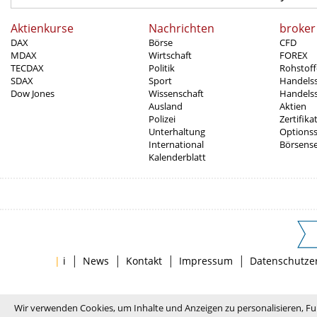
Aktienkurse
Nachrichten
broker
DAX
Börse
CFD
MDAX
Wirtschaft
FOREX
TECDAX
Politik
Rohstoff
SDAX
Sport
Handels
Dow Jones
Wissenschaft
Handelss
Ausland
Aktien
Polizei
Zertifika
Unterhaltung
Options
International
Börsens
Kalenderblatt
|
|
|
|
|
i
News
Kontakt
Impressum
Datenschutze
Wir verwenden Cookies, um Inhalte und Anzeigen zu personalisieren, Fu