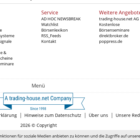
Service
Weitere Angebot
AD HOC NEWSBREAK
trading-house.net AG
Watchlist
Kostenlose
e
Börsenlexikon
Börsenseminare
systeme
RSS_Feeds
direktbroker.de
ignale
Kontakt
poppress.de
te &
scheine
eminare
Menü
|
|
|
rklärung
Hinweise zum Datenschutz
Über uns
Unsere Red
2026 © Copyright
nktionen für soziale Medien anbieten zu können und die Zugriffe auf unser