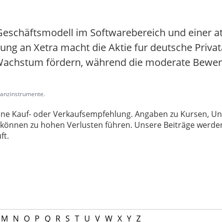
Geschäftsmodell im Softwarebereich und einer at
ung an Xetra macht die Aktie fur deutsche Privat
 Wachstum fördern, während die moderate Bewert
inanzinstrumente.
 keine Kauf- oder Verkaufsempfehlung. Angaben zu Kursen,
können zu hohen Verlusten führen. Unsere Beiträge werden
ft.
M
N
O
P
Q
R
S
T
U
V
W
X
Y
Z