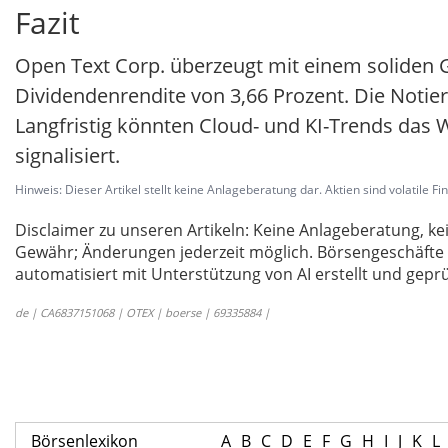
Fazit
Open Text Corp. überzeugt mit einem soliden 
Dividendenrendite von 3,66 Prozent. Die Notier
Langfristig könnten Cloud- und KI-Trends das
signalisiert.
Hinweis: Dieser Artikel stellt keine Anlageberatung dar. Aktien sind volatile F
Disclaimer zu unseren Artikeln: Keine Anlageberatung,
Gewähr; Änderungen jederzeit möglich. Börsengeschäfte 
automatisiert mit Unterstützung von AI erstellt und geprü
de | CA6837151068 | OTEX | boerse | 69335884 |
Börsenlexikon
A
B
C
D
E
F
G
H
I
J
K
L