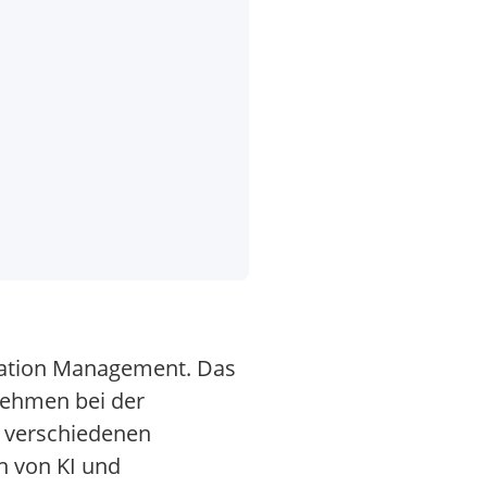
rmation Management. Das
nehmen bei der
n verschiedenen
n von KI und