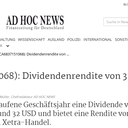
BL
HALTUNG
WISSENSCHAFT
AUSLAND
POLIZEI
INTERNATIONAL
SONSTI
GS
CA6837151068): Dividendenrendite von ...
68): Dividendenrendite von 3
 Müller,
Chefredakteur AD HOC NEWS
laufene Geschäftsjahr eine Dividende 
 rund 32 USD und bietet eine Rendite vo
h Xetra-Handel.