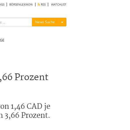
OGS
BÖRSENLEXIKON
RSS
WATCHLIST
Menü ein-/ausblenden
News Suche
GE
,66 Prozent
von 1,46 CAD je
n 3,66 Prozent.