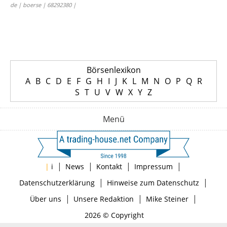
de | boerse | 68292380 |
Börsenlexikon
A
B
C
D
E
F
G
H
I
J
K
L
M
N
O
P
Q
R
S
T
U
V
W
X
Y
Z
Menü
|
|
|
|
|
i
News
Kontakt
Impressum
|
|
Datenschutzerklärung
Hinweise zum Datenschutz
|
|
|
Über uns
Unsere Redaktion
Mike Steiner
2026 © Copyright