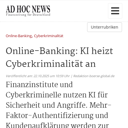
Unterrubriken
,
Online-Banking
Cyberkriminalität
Online-Banking: KI heizt
Cyberkriminalität an
Veröffentlicht am: 22.10.2025 um 10:59 Uhr | Redaktion boerse-global.de
Finanzinstitute und
Cyberkriminelle nutzen KI für
Sicherheit und Angriffe. Mehr-
Faktor-Authentifizierung und
Kundenaufklärung werden zur