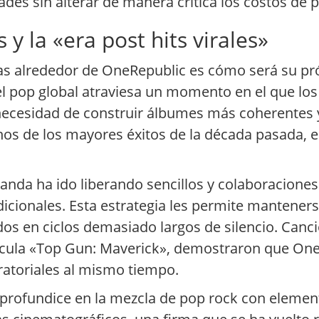
ades sin alterar de manera crítica los costos de 
y la «era post hits virales»
ntas alrededor de OneRepublic es cómo será su p
l pop global atraviesa un momento en el que los
la necesidad de construir álbumes más coherentes 
os de los mayores éxitos de la década pasada, e
anda ha ido liberando sencillos y colaboraciones
icionales. Esta estrategia les permite manteners
dos en ciclos demasiado largos de silencio. Canc
elícula «Top Gun: Maverick», demostraron que On
uratoriales al mismo tiempo.
o profundice en la mezcla de pop rock con elemen