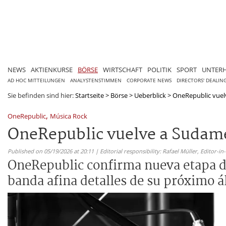
NEWS
AKTIENKURSE
BÖRSE
WIRTSCHAFT
POLITIK
SPORT
UNTER
AD HOC MITTEILUNGEN
ANALYSTENSTIMMEN
CORPORATE NEWS
DIRECTORS' DEALIN
Sie befinden sind hier:
Startseite
>
Börse
>
Ueberblick
>
OneRepublic vuelv
,
OneRepublic
Música Rock
OneRepublic vuelve a Sudamé
Published on 05/19/2026 at 20:11 | Editorial responsibility: Rafael Müller,
Editor-i
OneRepublic confirma nueva etapa de
banda afina detalles de su próximo 