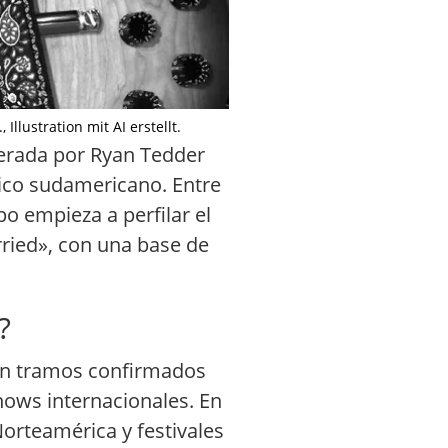
lustration mit AI erstellt.
iderada por Ryan Tedder
lico sudamericano. Entre
o empieza a perfilar el
rried», con una base de
?
con tramos confirmados
hows internacionales. En
Norteamérica y festivales