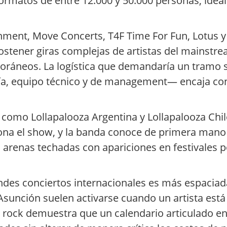
formatos de entre 12.000 y 50.000 personas, ide
ment, Move Concerts, T4F Time For Fun, Lotus 
stener giras complejas de artistas del mainstre
oráneos. La logística que demandaría un tramo
ía, equipo técnico y de management— encaja con
 como Lollapalooza Argentina y Lollapalooza Chil
ona el show, y la banda conoce de primera mano 
arenas techadas con apariciones en festivales p
ndes conciertos internacionales es más espaciad
sunción suelen activarse cuando un artista está 
 rock demuestra que un calendario articulado ent