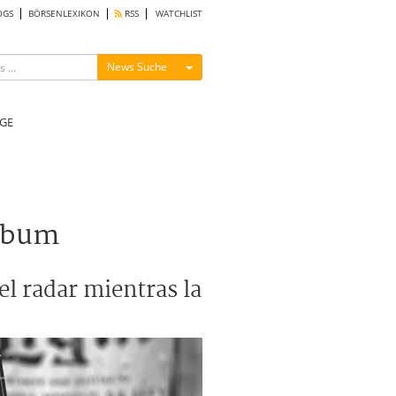
OGS
BÖRSENLEXIKON
RSS
WATCHLIST
Menü ein-/ausblenden
News Suche
GE
álbum
l radar mientras la