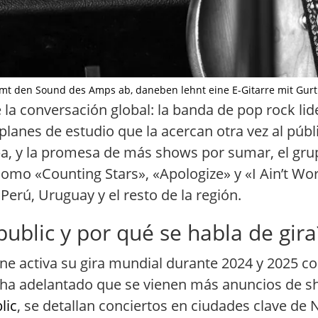
 den Sound des Amps ab, daneben lehnt eine E-Gitarre mit Gurt., Il
e la conversación global: la banda de pop rock l
 planes de estudio que la acercan otra vez al púb
, y la promesa de más shows por sumar, el grup
 como «Counting Stars», «Apologize» y «I Ain’t Wo
Perú, Uruguay y el resto de la región.
blic y por qué se habla de gira
ne activa su gira mundial durante 2024 y 2025 
 ha adelantado que se vienen más anuncios de s
lic
, se detallan conciertos en ciudades clave de 