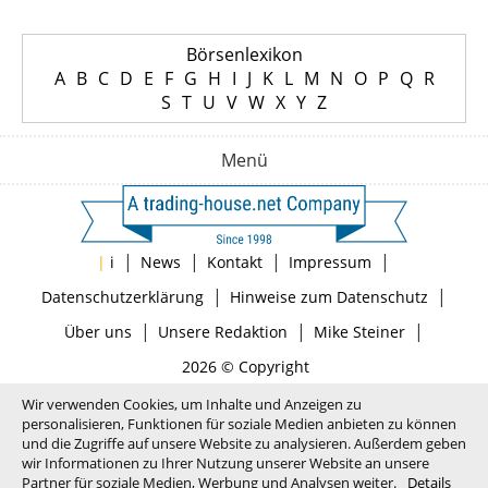
Börsenlexikon
A
B
C
D
E
F
G
H
I
J
K
L
M
N
O
P
Q
R
S
T
U
V
W
X
Y
Z
Menü
|
|
|
|
|
i
News
Kontakt
Impressum
|
|
Datenschutzerklärung
Hinweise zum Datenschutz
|
|
|
Über uns
Unsere Redaktion
Mike Steiner
2026 © Copyright
Wir verwenden Cookies, um Inhalte und Anzeigen zu
personalisieren, Funktionen für soziale Medien anbieten zu können
und die Zugriffe auf unsere Website zu analysieren. Außerdem geben
wir Informationen zu Ihrer Nutzung unserer Website an unsere
Partner für soziale Medien, Werbung und Analysen weiter.
Details