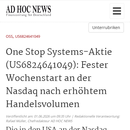
Unterrubriken
,
OSS
US6824641049
One Stop Systems-Aktie
(US6824641049): Fester
Wochenstart an der
Nasdaq nach erhöhtem
Handelsvolumen
Veröffentlicht am: 01.06.2026 um 09:35 Uhr | Redaktionelle Verantwortung:
Rafael Müller,
Chefredakteur AD HOC NEWS