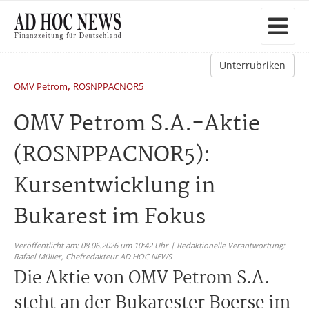
Unterrubriken
,
OMV Petrom
ROSNPPACNOR5
OMV Petrom S.A.-Aktie
(ROSNPPACNOR5):
Kursentwicklung in
Bukarest im Fokus
Veröffentlicht am: 08.06.2026 um 10:42 Uhr | Redaktionelle Verantwortung:
Rafael Müller,
Chefredakteur AD HOC NEWS
Die Aktie von OMV Petrom S.A.
steht an der Bukarester Boerse im