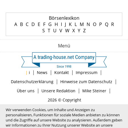
Börsenlexikon
A
B
C
D
E
F
G
H
I
J
K
L
M
N
O
P
Q
R
S
T
U
V
W
X
Y
Z
Menü
|
|
|
|
|
i
News
Kontakt
Impressum
|
|
Datenschutzerklärung
Hinweise zum Datenschutz
|
|
|
Über uns
Unsere Redaktion
Mike Steiner
2026 © Copyright
Wir verwenden Cookies, um Inhalte und Anzeigen zu
personalisieren, Funktionen für soziale Medien anbieten zu können
und die Zugriffe auf unsere Website zu analysieren. Außerdem geben
wir Informationen zu Ihrer Nutzung unserer Website an unsere