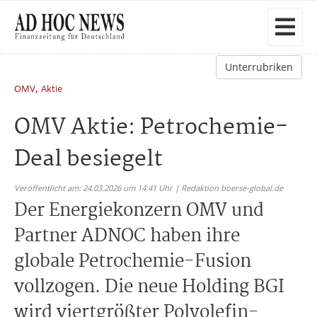
Unterrubriken
,
OMV
Aktie
OMV Aktie: Petrochemie-
Deal besiegelt
Veröffentlicht am: 24.03.2026 um 14:41 Uhr | Redaktion boerse-global.de
Der Energiekonzern OMV und
Partner ADNOC haben ihre
globale Petrochemie-Fusion
vollzogen. Die neue Holding BGI
wird viertgrößter Polyolefin-