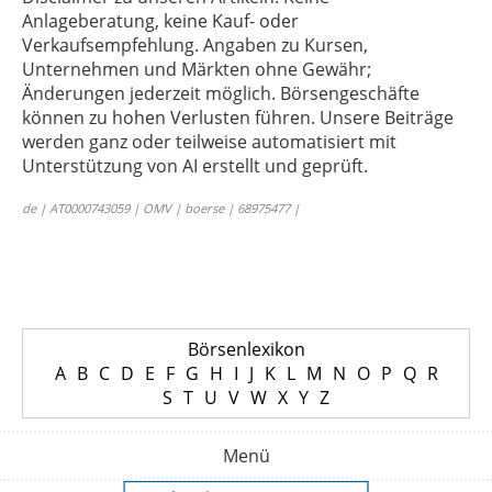
Anlageberatung, keine Kauf- oder
Verkaufsempfehlung. Angaben zu Kursen,
Unternehmen und Märkten ohne Gewähr;
Änderungen jederzeit möglich. Börsengeschäfte
können zu hohen Verlusten führen. Unsere Beiträge
werden ganz oder teilweise automatisiert mit
Unterstützung von AI erstellt und geprüft.
de | AT0000743059 | OMV | boerse | 68975477 |
Börsenlexikon
A
B
C
D
E
F
G
H
I
J
K
L
M
N
O
P
Q
R
S
T
U
V
W
X
Y
Z
Menü