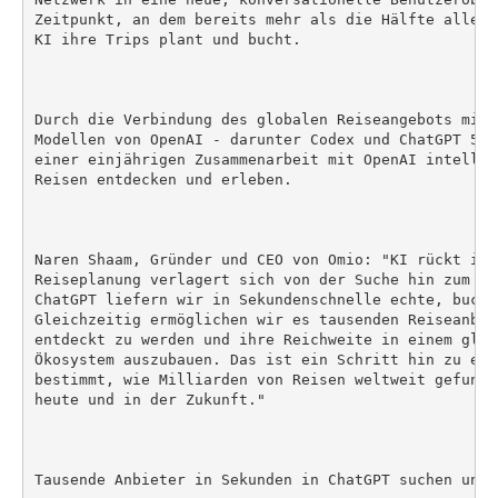
Zeitpunkt, an dem bereits mehr als die Hälfte aller 
KI ihre Trips plant und bucht.

Durch die Verbindung des globalen Reiseangebots mit 
Modellen von OpenAI - darunter Codex und ChatGPT 5.4
einer einjährigen Zusammenarbeit mit OpenAI intellig
Reisen entdecken und erleben.

Naren Shaam, Gründer und CEO von Omio: "KI rückt ins
Reiseplanung verlagert sich von der Suche hin zum Ge
ChatGPT liefern wir in Sekundenschnelle echte, buchb
Gleichzeitig ermöglichen wir es tausenden Reiseanbie
entdeckt zu werden und ihre Reichweite in einem glob
Ökosystem auszubauen. Das ist ein Schritt hin zu ein
bestimmt, wie Milliarden von Reisen weltweit gefunde
heute und in der Zukunft."

Tausende Anbieter in Sekunden in ChatGPT suchen und v