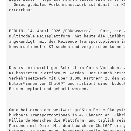
- Omios globales Verkehrsnetzwerk ist damit für KI-N
erreichbar

BERLIN, 14. April 2026 /PRNewswire/ -- Omio, die wel
multimodale Reiseplattform, hat heute die Einführung
angekündigt, mit der Reisende Transportoptionen in Ec
konversationelle KI suchen und vergleichen können.

Das ist ein wichtiger Schritt in Omios Vorhaben, zu 
KI-basierten Plattform zu werden. Der Launch bringt 
Verkehrsnetzwerk mit über 3.000 Partnern zu den 900 
Nutzer*innen von ChatGPT und markiert einen bedeuten
Reisen geplant und gebucht werden.

Omio hat eines der weltweit größten Reise-Ökosysteme
buchbare Transportoptionen in 47 Ländern an. Jährlic
Milliarde Menschen die Plattform, und täglich reisen
Personen mit Omio. Mit dem Launch in ChatGPT bringt 
Netzwerk in eine neue, konversationelle Benutzerober