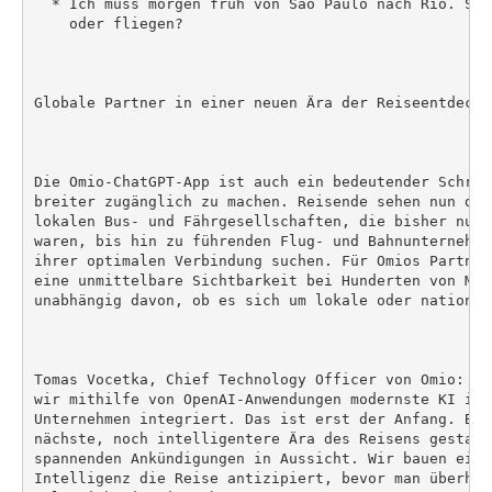
  * Ich muss morgen früh von São Paulo nach Rio. Sol
    oder fliegen?

Globale Partner in einer neuen Ära der Reiseentdeckun
Die Omio-ChatGPT-App ist auch ein bedeutender Schrit
breiter zugänglich zu machen. Reisende sehen nun dir
lokalen Bus- und Fährgesellschaften, die bisher nur 
waren, bis hin zu führenden Flug- und Bahnunternehme
ihrer optimalen Verbindung suchen. Für Omios Partner
eine unmittelbare Sichtbarkeit bei Hunderten von Mil
unabhängig davon, ob es sich um lokale oder national
Tomas Vocetka, Chief Technology Officer von Omio: "I
wir mithilfe von OpenAI-Anwendungen modernste KI in 
Unternehmen integriert. Das ist erst der Anfang. Bei
nächste, noch intelligentere Ära des Reisens gestalt
spannenden Ankündigungen in Aussicht. Wir bauen eine
Intelligenz die Reise antizipiert, bevor man überhau