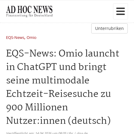
Unterrubriken
,
EQS-News
Omio
EQS-News: Omio launcht
in ChatGPT und bringt
seine multimodale
Echtzeit-Reisesuche zu
900 Millionen
Nutzer:innen (deutsch)
Veröffentlicht am: 14.04.2026 um 08:05 Uhr | dpa.de