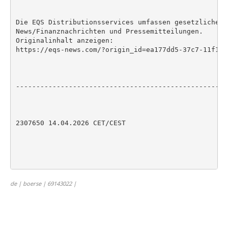
Die EQS Distributionsservices umfassen gesetzliche M
News/Finanznachrichten und Pressemitteilungen.

Originalinhalt anzeigen:

https://eqs-news.com/?origin_id=ea177dd5-37c7-11f1-8
----------------------------------------------------
2307650 14.04.2026 CET/CEST

de | boerse | 69143022 |