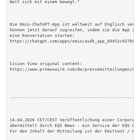
Welt sich mit einem bewegt."

Die Omio-ChatGPT-App ist weltweit auf Englisch verfü
können jetzt darauf zugreifen, indem sie die App in 
eine Konversation starten:

https://chatgpt.com/apps/omio/asdk_app_69452c927b948
Cision View original content:

https://www.prnewswire.com/de/pressemitteilungen/omi
----------------------------------------------------
14.04.2026 CET/CEST Veröffentlichung einer Corporate
übermittelt durch EQS News - ein Service der EQS Grou
Für den Inhalt der Mitteilung ist der Emittent / Her