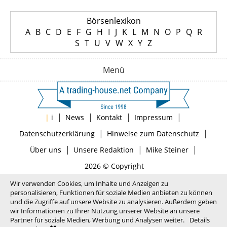
Börsenlexikon
A
B
C
D
E
F
G
H
I
J
K
L
M
N
O
P
Q
R
S
T
U
V
W
X
Y
Z
Menü
|
|
|
|
|
i
News
Kontakt
Impressum
|
|
Datenschutzerklärung
Hinweise zum Datenschutz
|
|
|
Über uns
Unsere Redaktion
Mike Steiner
2026 © Copyright
Wir verwenden Cookies, um Inhalte und Anzeigen zu
personalisieren, Funktionen für soziale Medien anbieten zu können
und die Zugriffe auf unsere Website zu analysieren. Außerdem geben
wir Informationen zu Ihrer Nutzung unserer Website an unsere
Partner für soziale Medien, Werbung und Analysen weiter.
Details