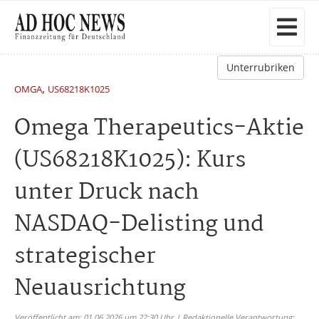
Unterrubriken
,
OMGA
US68218K1025
Omega Therapeutics-Aktie
(US68218K1025): Kurs
unter Druck nach
NASDAQ-Delisting und
strategischer
Neuausrichtung
Veröffentlicht am: 01.06.2026 um 22:30 Uhr | Redaktionelle Verantwortung: