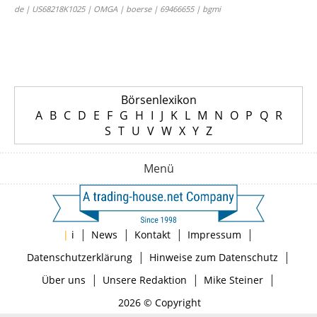
de | US68218K1025 | OMGA | boerse | 69466655 | bgmi
Börsenlexikon
A
B
C
D
E
F
G
H
I
J
K
L
M
N
O
P
Q
R
S
T
U
V
W
X
Y
Z
Menü
|
|
|
|
|
i
News
Kontakt
Impressum
|
|
Datenschutzerklärung
Hinweise zum Datenschutz
|
|
|
Über uns
Unsere Redaktion
Mike Steiner
2026 © Copyright