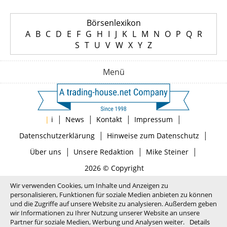
Börsenlexikon
A
B
C
D
E
F
G
H
I
J
K
L
M
N
O
P
Q
R
S
T
U
V
W
X
Y
Z
Menü
|
|
|
|
|
i
News
Kontakt
Impressum
|
|
Datenschutzerklärung
Hinweise zum Datenschutz
|
|
|
Über uns
Unsere Redaktion
Mike Steiner
2026 © Copyright
Wir verwenden Cookies, um Inhalte und Anzeigen zu
personalisieren, Funktionen für soziale Medien anbieten zu können
und die Zugriffe auf unsere Website zu analysieren. Außerdem geben
wir Informationen zu Ihrer Nutzung unserer Website an unsere
Partner für soziale Medien, Werbung und Analysen weiter.
Details