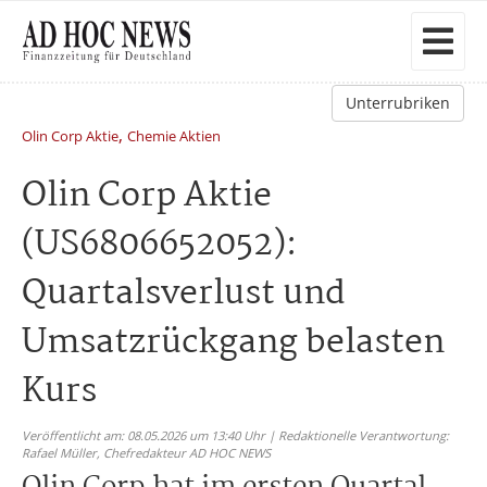
Unterrubriken
,
Olin Corp Aktie
Chemie Aktien
Olin Corp Aktie
(US6806652052):
Quartalsverlust und
Umsatzrückgang belasten
Kurs
Veröffentlicht am: 08.05.2026 um 13:40 Uhr | Redaktionelle Verantwortung:
Rafael Müller,
Chefredakteur AD HOC NEWS