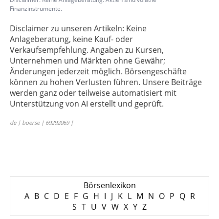
Finanzinstrumente.
Disclaimer zu unseren Artikeln: Keine
Anlageberatung, keine Kauf- oder
Verkaufsempfehlung. Angaben zu Kursen,
Unternehmen und Märkten ohne Gewähr;
Änderungen jederzeit möglich. Börsengeschäfte
können zu hohen Verlusten führen. Unsere Beiträge
werden ganz oder teilweise automatisiert mit
Unterstützung von AI erstellt und geprüft.
de | boerse | 69292069 |
Börsenlexikon
A
B
C
D
E
F
G
H
I
J
K
L
M
N
O
P
Q
R
S
T
U
V
W
X
Y
Z