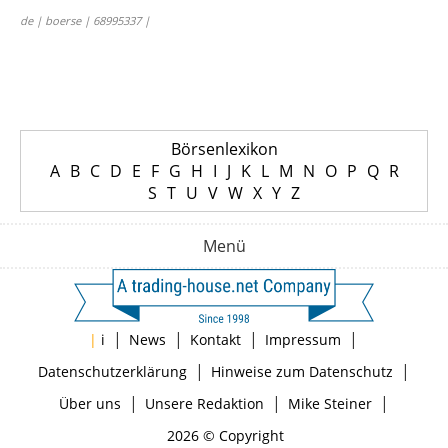
de | boerse | 68995337 |
Börsenlexikon
A
B
C
D
E
F
G
H
I
J
K
L
M
N
O
P
Q
R
S
T
U
V
W
X
Y
Z
Menü
|
|
|
|
|
i
News
Kontakt
Impressum
|
|
Datenschutzerklärung
Hinweise zum Datenschutz
|
|
|
Über uns
Unsere Redaktion
Mike Steiner
2026 © Copyright