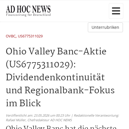
Unterrubriken
,
OVBC
US6775311029
Ohio Valley Banc-Aktie
(US6775311029):
Dividendenkontinuität
und Regionalbank-Fokus
im Blick
Veröffentlicht am: 23.05.2026 um 00:23 Uhr | Redaktionelle Verantwortung:
Rafael Müller,
Chefredakteur AD HOC NEWS