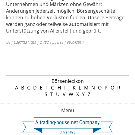
Unternehmen und Märkten ohne Gewähr;
Änderungen jederzeit möglich. Börsengeschäfte
können zu hohen Verlusten führen. Unsere Beiträge
werden ganz oder teilweise automatisiert mit
Unterstützung von AI erstellt und geprüft.
de | US6775311029 | OVBC | boerse | 69404299 |
Börsenlexikon
A
B
C
D
E
F
G
H
I
J
K
L
M
N
O
P
Q
R
S
T
U
V
W
X
Y
Z
Menü