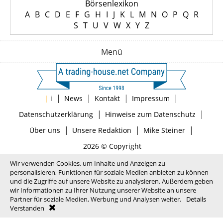
Börsenlexikon
A
B
C
D
E
F
G
H
I
J
K
L
M
N
O
P
Q
R
S
T
U
V
W
X
Y
Z
Menü
|
|
|
|
|
i
News
Kontakt
Impressum
|
|
Datenschutzerklärung
Hinweise zum Datenschutz
|
|
|
Über uns
Unsere Redaktion
Mike Steiner
2026 © Copyright
Wir verwenden Cookies, um Inhalte und Anzeigen zu
personalisieren, Funktionen für soziale Medien anbieten zu können
und die Zugriffe auf unsere Website zu analysieren. Außerdem geben
wir Informationen zu Ihrer Nutzung unserer Website an unsere
Partner für soziale Medien, Werbung und Analysen weiter.
Details
Verstanden