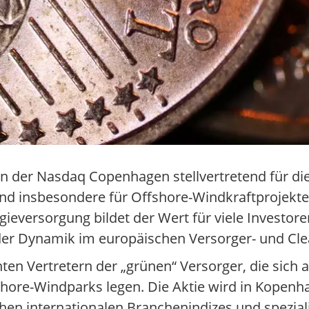
an der Nasdaq Copenhagen stellvertretend für di
d insbesondere für Offshore-Windkraftprojekte.
gieversorgung bildet der Wert für viele Investore
der Dynamik im europäischen Versorger- und Cl
en Vertretern der „grünen“ Versorger, die sich 
hore-Windparks legen. Die Aktie wird in Kopenh
hen internationalen Branchenindizes und spezial