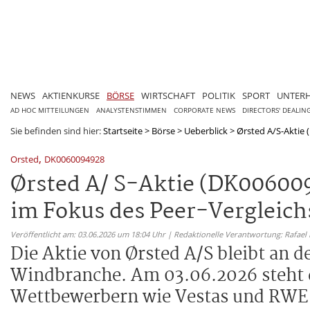
NEWS
AKTIENKURSE
BÖRSE
WIRTSCHAFT
POLITIK
SPORT
UNTER
AD HOC MITTEILUNGEN
ANALYSTENSTIMMEN
CORPORATE NEWS
DIRECTORS' DEALIN
Sie befinden sind hier:
Startseite
>
Börse
>
Ueberblick
>
Ørsted A/S-Aktie 
,
Orsted
DK0060094928
Ørsted A/ S-Aktie (DK00600
im Fokus des Peer-Vergleich
Veröffentlicht am: 03.06.2026 um 18:04 Uhr | Redaktionelle Verantwortung: Rafael
Die Aktie von Ørsted A/S bleibt an 
Windbranche. Am 03.06.2026 steht d
Wettbewerbern wie Vestas und RWE 