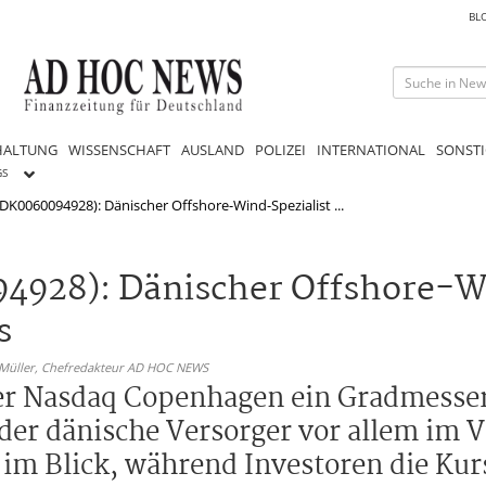
BL
HALTUNG
WISSENSCHAFT
AUSLAND
POLIZEI
INTERNATIONAL
SONSTI
GS
(DK0060094928): Dänischer Offshore-Wind-Spezialist ...
94928): Dänischer Offshore-W
s
 Müller,
Chefredakteur AD HOC NEWS
der Nasdaq Copenhagen ein Gradmesser
er dänische Versorger vor allem im V
im Blick, während Investoren die Ku