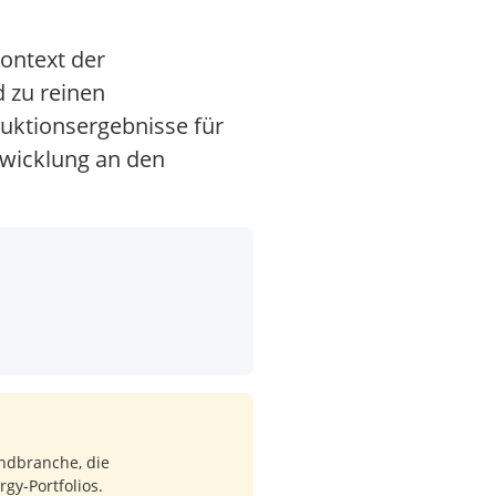
Kontext der
 zu reinen
Auktionsergebnisse für
twicklung an den
indbranche, die
gy-Portfolios.