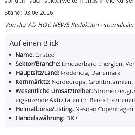
sondern auch sektorweite Trends in die Kursen
Stand: 03.06.2026
Von der AD HOC NEWS Redaktion - spezialisiert 
Auf einen Blick
Name:
Orsted
Sektor/Branche:
Erneuerbare Energien, Ve
Hauptsitz/Land:
Fredericia, Dänemark
Kernmärkte:
Nordeuropa, Großbritannien, 
Wesentliche Umsatztreiber:
Stromerzeugun
ergänzende Aktivitäten im Bereich erneuer
Heimatbörse/Listing:
Nasdaq Copenhagen 
Handelswährung:
DKK