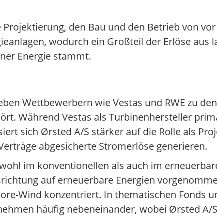
ie Projektierung, den Bau und den Betrieb von vor
anlagen, wodurch ein Großteil der Erlöse aus la
üner Energie stammt.
S neben Wettbewerbern wie Vestas und RWE zu den
ört. Während Vestas als Turbinenhersteller pri
iert sich Ørsted A/S stärker auf die Rolle als Pr
 Verträge abgesicherte Stromerlöse generieren.
owohl im konventionellen als auch im erneuerba
usrichtung auf erneuerbare Energien vorgenomme
re-Wind konzentriert. In thematischen Fonds und
ernehmen häufig nebeneinander, wobei Ørsted A/S