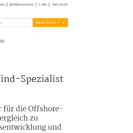
OGS
BÖRSENLEXIKON
RSS
WATCHLIST
Menü ein-/ausblenden
News Suche
GE
ind-Spezialist
 für die Offshore-
ergleich zu
rsentwicklung und