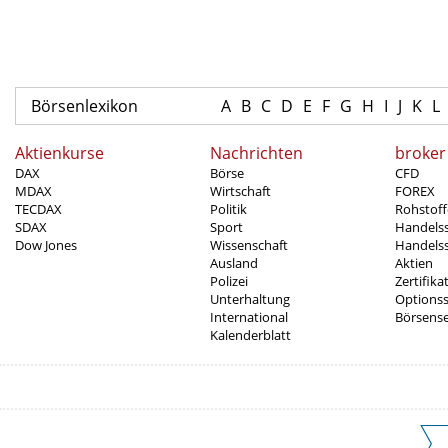
Börsenlexikon
A
B
C
D
E
F
G
H
I
J
K
L
Aktienkurse
Nachrichten
broker
DAX
Börse
CFD
MDAX
Wirtschaft
FOREX
TECDAX
Politik
Rohstoff
SDAX
Sport
Handels
Dow Jones
Wissenschaft
Handelss
Ausland
Aktien
Polizei
Zertifika
Unterhaltung
Options
International
Börsens
Kalenderblatt