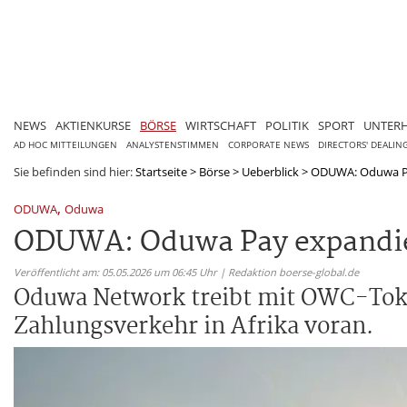
NEWS
AKTIENKURSE
BÖRSE
WIRTSCHAFT
POLITIK
SPORT
UNTER
AD HOC MITTEILUNGEN
ANALYSTENSTIMMEN
CORPORATE NEWS
DIRECTORS' DEALIN
Sie befinden sind hier:
Startseite
>
Börse
>
Ueberblick
>
ODUWA: Oduwa Pay
,
ODUWA
Oduwa
ODUWA: Oduwa Pay expandier
Veröffentlicht am: 05.05.2026 um 06:45 Uhr | Redaktion boerse-global.de
Oduwa Network treibt mit OWC-Toke
Zahlungsverkehr in Afrika voran.