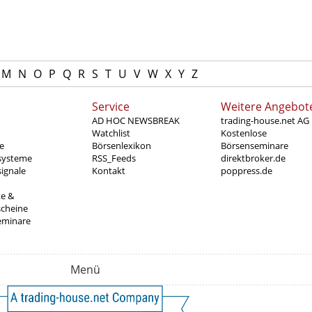
M
N
O
P
Q
R
S
T
U
V
W
X
Y
Z
Service
Weitere Angebot
AD HOC NEWSBREAK
trading-house.net AG
Watchlist
Kostenlose
e
Börsenlexikon
Börsenseminare
systeme
RSS_Feeds
direktbroker.de
ignale
Kontakt
poppress.de
te &
scheine
eminare
Menü