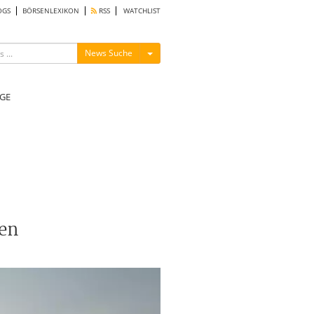
OGS
BÖRSENLEXIKON
RSS
WATCHLIST
Menü ein-/ausblenden
News Suche
GE
len