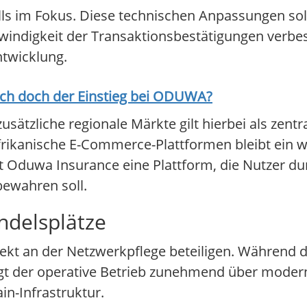
lls im Fokus. Diese technischen Anpassungen soll
digkeit der Transaktionsbestätigungen verbess
ntwicklung.
ich doch der Einstieg bei
ODUWA
?
tzliche regionale Märkte gilt hierbei als zentral
frikanische E-Commerce-Plattformen bleibt ein wi
 Oduwa Insurance eine Plattform, die Nutzer dur
bewahren soll.
ndelsplätze
ekt an der Netzwerkpflege beteiligen. Während 
gt der operative Betrieb zunehmend über moder
in-Infrastruktur.