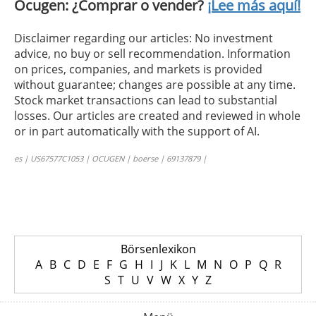
Ocugen: ¿Comprar o vender?
¡Lee más aquí!
Disclaimer regarding our articles: No investment
advice, no buy or sell recommendation. Information
on prices, companies, and markets is provided
without guarantee; changes are possible at any time.
Stock market transactions can lead to substantial
losses. Our articles are created and reviewed in whole
or in part automatically with the support of AI.
es | US67577C1053 | OCUGEN | boerse | 69137879 |
Börsenlexikon
A
B
C
D
E
F
G
H
I
J
K
L
M
N
O
P
Q
R
S
T
U
V
W
X
Y
Z