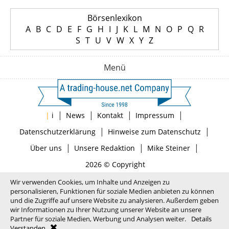
Börsenlexikon
A
B
C
D
E
F
G
H
I
J
K
L
M
N
O
P
Q
R
S
T
U
V
W
X
Y
Z
Menü
|
|
|
|
|
i
News
Kontakt
Impressum
|
|
Datenschutzerklärung
Hinweise zum Datenschutz
|
|
|
Über uns
Unsere Redaktion
Mike Steiner
2026 © Copyright
Wir verwenden Cookies, um Inhalte und Anzeigen zu
personalisieren, Funktionen für soziale Medien anbieten zu können
und die Zugriffe auf unsere Website zu analysieren. Außerdem geben
wir Informationen zu Ihrer Nutzung unserer Website an unsere
Partner für soziale Medien, Werbung und Analysen weiter.
Details
Verstanden