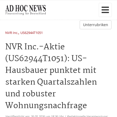
Unterrubriken
,
NVR Inc.
US62944T1051
NVR Inc.-Aktie
(US62944T1051): US-
Hausbauer punktet mit
starken Quartalszahlen
und robuster
Wohnungsnachfrage
Veröffentlicht am: 26.05.2026 um 18:36 Uhr | Redaktionelle Verantwortung: