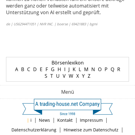
werden ganz oder teilweise automatisiert mit
Unterstützung von AI erstellt und geprüft.
de | US62944T1051 | NVR INC. | boerse | 69421883 | bgmi
Börsenlexikon
A
B
C
D
E
F
G
H
I
J
K
L
M
N
O
P
Q
R
S
T
U
V
W
X
Y
Z
Menü
|
|
|
|
|
i
News
Kontakt
Impressum
|
|
Datenschutzerklärung
Hinweise zum Datenschutz