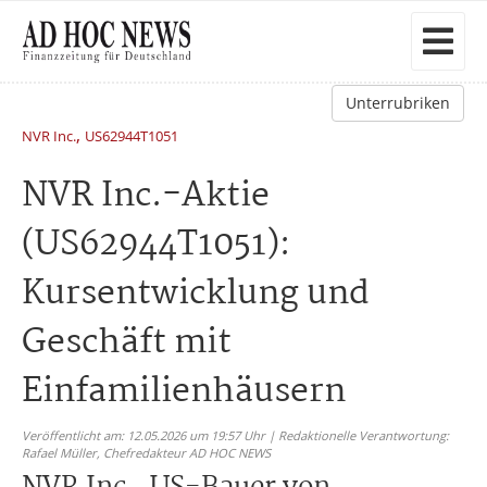
Unterrubriken
,
NVR Inc.
US62944T1051
NVR Inc.-Aktie
(US62944T1051):
Kursentwicklung und
Geschäft mit
Einfamilienhäusern
Veröffentlicht am: 12.05.2026 um 19:57 Uhr | Redaktionelle Verantwortung:
Rafael Müller,
Chefredakteur AD HOC NEWS