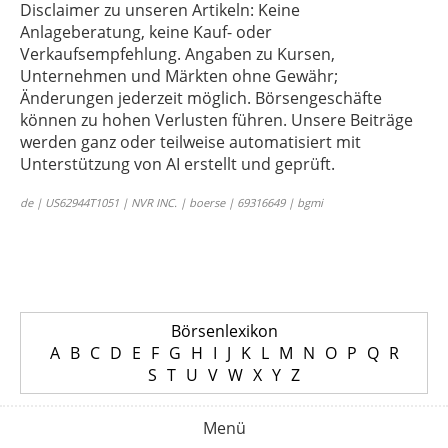
Disclaimer zu unseren Artikeln: Keine
Anlageberatung, keine Kauf- oder
Verkaufsempfehlung. Angaben zu Kursen,
Unternehmen und Märkten ohne Gewähr;
Änderungen jederzeit möglich. Börsengeschäfte
können zu hohen Verlusten führen. Unsere Beiträge
werden ganz oder teilweise automatisiert mit
Unterstützung von AI erstellt und geprüft.
de | US62944T1051 | NVR INC. | boerse | 69316649 | bgmi
Börsenlexikon
A
B
C
D
E
F
G
H
I
J
K
L
M
N
O
P
Q
R
S
T
U
V
W
X
Y
Z
Menü