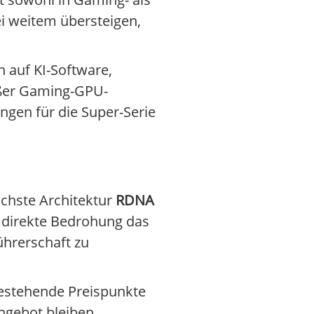
i weitem übersteigen,
h auf KI-Software,
oßer Gaming-GPU-
gen für die Super-Serie
chste Architektur
RDNA
e direkte Bedrohung das
ührerschaft zu
bestehende Preispunkte
ngebot bleiben.