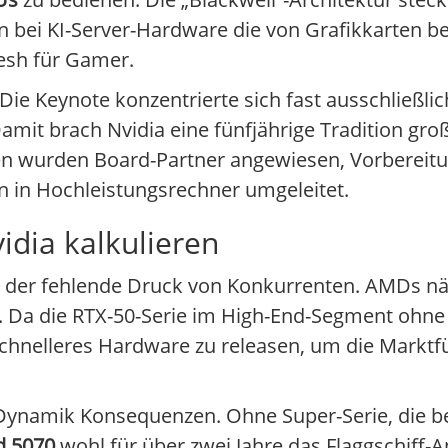
 bei KI-Server-Hardware die von Grafikkarten be
resh für Gamer.
ie Keynote konzentrierte sich fast ausschließlic
mit brach Nvidia eine fünfjährige Tradition gr
n wurden Board-Partner angewiesen, Vorbereitun
n in Hochleistungsrechner umgeleitet.
idia kalkulieren
 der fehlende Druck von Konkurrenten. AMDs nä
t. Da die RTX-50-Serie im High-End-Segment ohn
, schnelleres Hardware zu releasen, um die Marktf
-Dynamik Konsequenzen. Ohne Super-Serie, die 
d 5070
wohl für über zwei Jahre das Flaggschiff-A