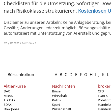
Checklisten für die Umsetzung. Sofortiger Dow
nach Risikoklasse strukturieren.
Kostenlosen U
Disclaimer zu unseren Artikeln: Keine Anlageberatung,
Gewähr; Änderungen jederzeit möglich. Börsengeschäfte 
automatisiert mit Unterstützung von AI erstellt und geprü
de | boerse | 68473315 |
Börsenlexikon
A
B
C
D
E
F
G
H
I
J
K
L
Aktienkurse
Nachrichten
broker
DAX
Börse
CFD
MDAX
Wirtschaft
FOREX
TECDAX
Politik
Rohstoff
SDAX
Sport
Handels
Dow Jones
Wissenschaft
Handelss