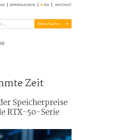
OGS
BÖRSENLEXIKON
RSS
WATCHLIST
Menü ein-/ausblenden
News Suche
GE
mmte Zeit
der Speicherpreise
lle RTX-50-Serie