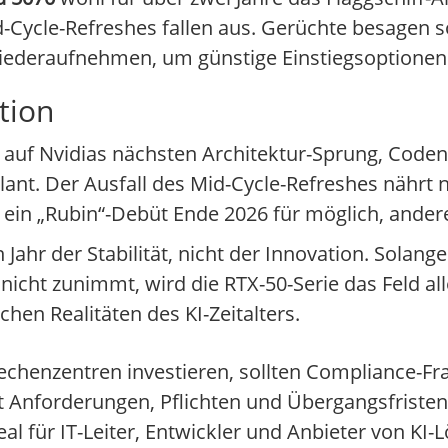
Cycle-Refreshes fallen aus. Gerüchte besagen so
wiederaufnehmen, um günstige Einstiegsoptionen
tion
k auf Nvidias nächsten Architektur-Sprung, Cod
plant. Der Ausfall des Mid-Cycle-Refreshes nährt
n ein „Rubin“-Debüt Ende 2026 für möglich, ander
Jahr der Stabilität, nicht der Innovation. Solang
nicht zunimmt, wird die RTX-50-Serie das Feld all
chen Realitäten des KI-Zeitalters.
echenzentren investieren, sollten Compliance-Fra
sst Anforderungen, Pflichten und Übergangsfris
deal für IT-Leiter, Entwickler und Anbieter von KI-