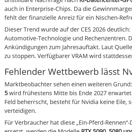
auch in Enterprise-Chips. Da die Gewinnmargen
fehlt der finanzielle Anreiz für ein Nischen-Ref
Dieser Trend wurde auf der CES 2026 deutlich: D
Automotive-Technologie und Rechenzentren. Da
Ankündigungen zum Jahresauftakt. Laut Quelle
zu stoppen. Verfügbarer VRAM wird stattdesse
Fehlender Wettbewerb lässt Nv
Marktbeobachter sehen einen weiteren Grund:
5
wird frühestens Mitte bis Ende 2027 erwarte
Feld beherrscht, besteht für Nvidia keine Eile
verteidigen.
Für Verbraucher hat diese „Ein-Pferd-Rennen“
ersetzt, werden die Modelle
RTX 5090, 5080 un