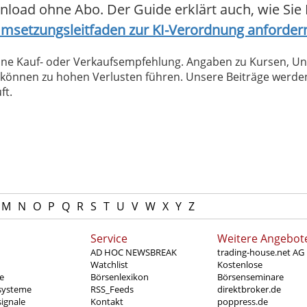
nload ohne Abo. Der Guide erklärt auch, wie Si
msetzungsleitfaden zur KI-Verordnung anforder
 keine Kauf- oder Verkaufsempfehlung. Angaben zu Kursen,
können zu hohen Verlusten führen. Unsere Beiträge werden
ft.
M
N
O
P
Q
R
S
T
U
V
W
X
Y
Z
Service
Weitere Angebot
AD HOC NEWSBREAK
trading-house.net AG
Watchlist
Kostenlose
e
Börsenlexikon
Börsenseminare
systeme
RSS_Feeds
direktbroker.de
ignale
Kontakt
poppress.de