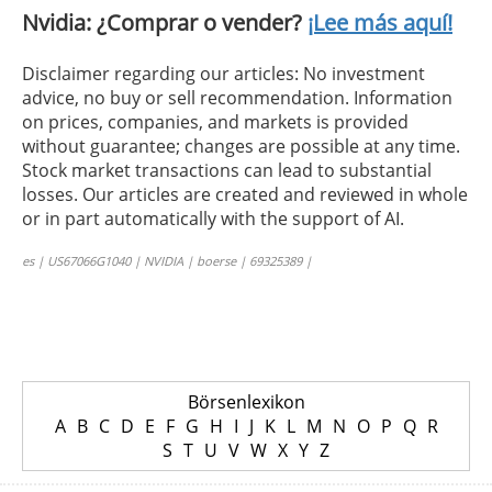
Nvidia: ¿Comprar o vender?
¡Lee más aquí!
Disclaimer regarding our articles: No investment
advice, no buy or sell recommendation. Information
on prices, companies, and markets is provided
without guarantee; changes are possible at any time.
Stock market transactions can lead to substantial
losses. Our articles are created and reviewed in whole
or in part automatically with the support of AI.
es | US67066G1040 | NVIDIA | boerse | 69325389 |
Börsenlexikon
A
B
C
D
E
F
G
H
I
J
K
L
M
N
O
P
Q
R
S
T
U
V
W
X
Y
Z