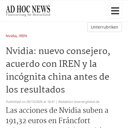
Unterrubriken
,
Nvidia
IREN
Nvidia: nuevo consejero,
acuerdo con IREN y la
incógnita china antes de
los resultados
Published on 05/13/2026 at 16:41 | Redaktion boerse-global.de
Las acciones de Nvidia suben a
191,32 euros en Fráncfort