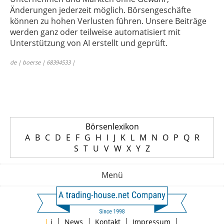
Änderungen jederzeit möglich. Börsengeschäfte
können zu hohen Verlusten führen. Unsere Beiträge
werden ganz oder teilweise automatisiert mit
Unterstützung von AI erstellt und geprüft.
de | boerse | 68394533 |
Börsenlexikon
A
B
C
D
E
F
G
H
I
J
K
L
M
N
O
P
Q
R
S
T
U
V
W
X
Y
Z
Menü
|
|
|
|
|
i
News
Kontakt
Impressum