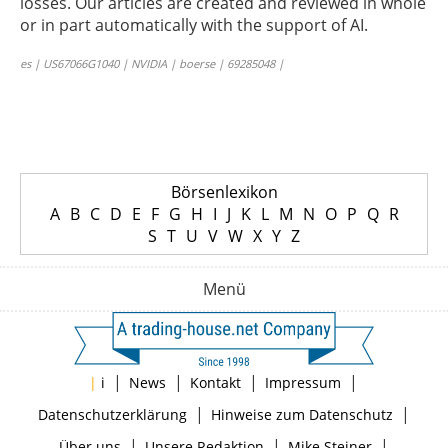
losses. Our articles are created and reviewed in whole
or in part automatically with the support of AI.
es | US67066G1040 | NVIDIA | boerse | 69285048 |
Börsenlexikon
A
B
C
D
E
F
G
H
I
J
K
L
M
N
O
P
Q
R
S
T
U
V
W
X
Y
Z
Menü
|
|
|
|
|
i
News
Kontakt
Impressum
|
|
Datenschutzerklärung
Hinweise zum Datenschutz
|
|
|
Über uns
Unsere Redaktion
Mike Steiner