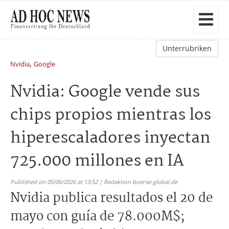
Unterrubriken
,
Nvidia
Google
Nvidia: Google vende sus
chips propios mientras los
hiperescaladores inyectan
725.000 millones en IA
Published on 05/06/2026 at 13:52 | Redaktion boerse-global.de
Nvidia publica resultados el 20 de
mayo con guía de 78.000M$;