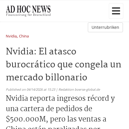
Unterrubriken
,
Nvidia
China
Nvidia: El atasco
burocrático que congela un
mercado billonario
Published on 04/14/2026 at 15:23 | Redaktion boerse-global.de
Nvidia reporta ingresos récord y
una cartera de pedidos de
$500.000M, pero las ventas a