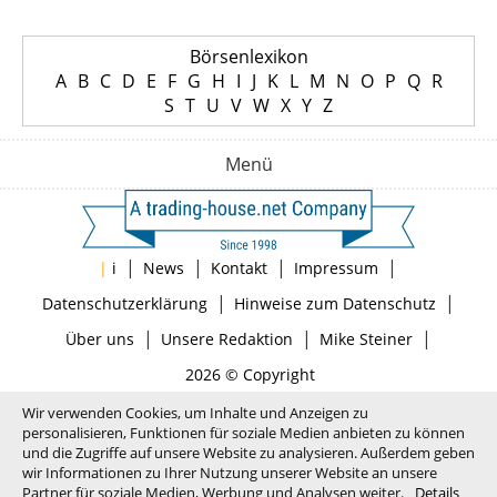
Börsenlexikon
A
B
C
D
E
F
G
H
I
J
K
L
M
N
O
P
Q
R
S
T
U
V
W
X
Y
Z
Menü
|
|
|
|
|
i
News
Kontakt
Impressum
|
|
Datenschutzerklärung
Hinweise zum Datenschutz
|
|
|
Über uns
Unsere Redaktion
Mike Steiner
2026 © Copyright
Wir verwenden Cookies, um Inhalte und Anzeigen zu
personalisieren, Funktionen für soziale Medien anbieten zu können
und die Zugriffe auf unsere Website zu analysieren. Außerdem geben
wir Informationen zu Ihrer Nutzung unserer Website an unsere
Partner für soziale Medien, Werbung und Analysen weiter.
Details