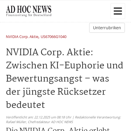
Unterrubriken
,
NVIDIA Corp. Aktie
US67066G1040
NVIDIA Corp. Aktie:
Zwischen KI-Euphorie und
Bewertungsangst – was
der jüngste Rücksetzer
bedeutet
Veröffentlicht am: 22.12.2025 um 08:18 Uhr | Redaktionelle Verantwortung:
Rafael Müller,
Chefredakteur AD HOC NEWS