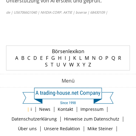
Unterstützung von AI erstellt und geprüft.
de | US67066G1040 | NVIDIA CORP. AKTIE | boerse | 68430109 |
Börsenlexikon
A
B
C
D
E
F
G
H
I
J
K
L
M
N
O
P
Q
R
S
T
U
V
W
X
Y
Z
Menü
|
|
|
|
|
i
News
Kontakt
Impressum
|
|
Datenschutzerklärung
Hinweise zum Datenschutz
|
|
|
Über uns
Unsere Redaktion
Mike Steiner