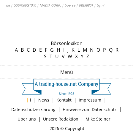
de | US67066G1040 | NVIDIA CORP. | boerse | 69298801 | bgmi
Börsenlexikon
A
B
C
D
E
F
G
H
I
J
K
L
M
N
O
P
Q
R
S
T
U
V
W
X
Y
Z
Menü
|
|
|
|
|
i
News
Kontakt
Impressum
|
|
Datenschutzerklärung
Hinweise zum Datenschutz
|
|
|
Über uns
Unsere Redaktion
Mike Steiner
2026 © Copyright