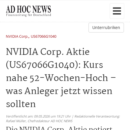
Unterrubriken
,
NVIDIA Corp.
US67066G1040
NVIDIA Corp. Aktie
(US67066G1040): Kurs
nahe 52-Wochen-Hoch –
was Anleger jetzt wissen
sollten
Veröffentlicht am: 09.05.2026 um 19:21 Uhr | Redaktionelle Verantwortung:
Rafael Müller,
Chefredakteur AD HOC NEWS