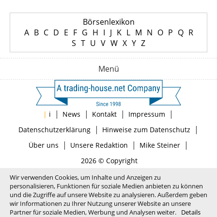
Börsenlexikon
A
B
C
D
E
F
G
H
I
J
K
L
M
N
O
P
Q
R
S
T
U
V
W
X
Y
Z
Menü
|
|
|
|
|
i
News
Kontakt
Impressum
|
|
Datenschutzerklärung
Hinweise zum Datenschutz
|
|
|
Über uns
Unsere Redaktion
Mike Steiner
2026 © Copyright
Wir verwenden Cookies, um Inhalte und Anzeigen zu
personalisieren, Funktionen für soziale Medien anbieten zu können
und die Zugriffe auf unsere Website zu analysieren. Außerdem geben
wir Informationen zu Ihrer Nutzung unserer Website an unsere
Partner für soziale Medien, Werbung und Analysen weiter.
Details