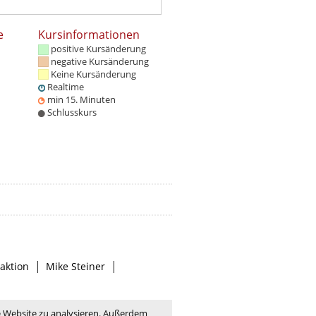
e
Kursinformationen
positive Kursänderung
negative Kursänderung
Keine Kursänderung
Realtime
min 15. Minuten
Schlusskurs
|
|
aktion
Mike Steiner
e Website zu analysieren. Außerdem