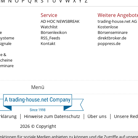
M
N
O
P
Q
R
S
T
U
V
W
X
Y
Z
Service
Weitere Angebot
AD HOC NEWSBREAK
trading-house.net AG
Watchlist
Kostenlose
e
Börsenlexikon
Börsenseminare
systeme
RSS_Feeds
direktbroker.de
ignale
Kontakt
poppress.de
te &
scheine
eminare
Menü
|
|
|
rklärung
Hinweise zum Datenschutz
Über uns
Unsere Red
2026 © Copyright
nktionen für soziale Medien anbieten zu können und die Zugriffe auf unser