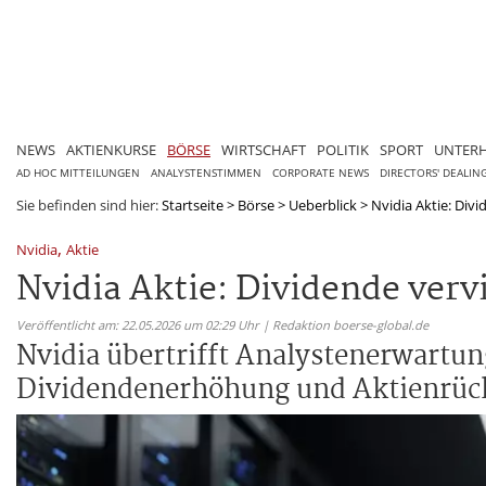
NEWS
AKTIENKURSE
BÖRSE
WIRTSCHAFT
POLITIK
SPORT
UNTER
AD HOC MITTEILUNGEN
ANALYSTENSTIMMEN
CORPORATE NEWS
DIRECTORS' DEALIN
Sie befinden sind hier:
Startseite
>
Börse
>
Ueberblick
>
Nvidia Aktie: Divi
,
Nvidia
Aktie
Nvidia Aktie: Dividende vervi
Veröffentlicht am: 22.05.2026 um 02:29 Uhr | Redaktion boerse-global.de
Nvidia übertrifft Analystenerwartun
Dividendenerhöhung und Aktienrüc