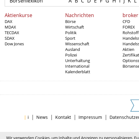
Börsenlexikon
A
B
C
D
E
F
G
H
I
J
K
L
Aktienkurse
Nachrichten
broker
DAX
Börse
CFD
MDAX
Wirtschaft
FOREX
TECDAX
Politik
Rohstoff
SDAX
Sport
Handels
Dow Jones
Wissenschaft
Handelss
Ausland
Aktien
Polizei
Zertifika
Unterhaltung
Options
International
Börsens
Kalenderblatt
|
|
|
|
|
i
News
Kontakt
Impressum
Datenschutze
Wir verwenden Cookies, um Inhalte und Anzeigen zu personalisieren, Fu