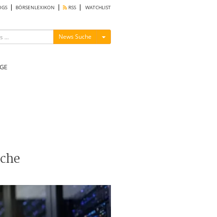
OGS
BÖRSENLEXIKON
RSS
WATCHLIST
Menü ein-/ausblenden
News Suche
GE
sche