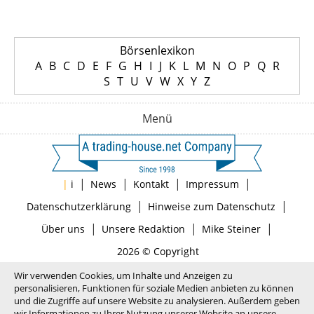
Börsenlexikon
A
B
C
D
E
F
G
H
I
J
K
L
M
N
O
P
Q
R
S
T
U
V
W
X
Y
Z
Menü
|
|
|
|
|
i
News
Kontakt
Impressum
|
|
Datenschutzerklärung
Hinweise zum Datenschutz
|
|
|
Über uns
Unsere Redaktion
Mike Steiner
2026 © Copyright
Wir verwenden Cookies, um Inhalte und Anzeigen zu
personalisieren, Funktionen für soziale Medien anbieten zu können
und die Zugriffe auf unsere Website zu analysieren. Außerdem geben
wir Informationen zu Ihrer Nutzung unserer Website an unsere