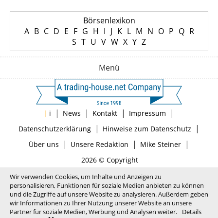
Börsenlexikon
A
B
C
D
E
F
G
H
I
J
K
L
M
N
O
P
Q
R
S
T
U
V
W
X
Y
Z
Menü
|
|
|
|
|
i
News
Kontakt
Impressum
|
|
Datenschutzerklärung
Hinweise zum Datenschutz
|
|
|
Über uns
Unsere Redaktion
Mike Steiner
2026 © Copyright
Wir verwenden Cookies, um Inhalte und Anzeigen zu
personalisieren, Funktionen für soziale Medien anbieten zu können
und die Zugriffe auf unsere Website zu analysieren. Außerdem geben
wir Informationen zu Ihrer Nutzung unserer Website an unsere
Partner für soziale Medien, Werbung und Analysen weiter.
Details