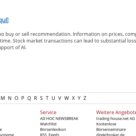
uí!
 no buy or sell recommendation. Information on prices, com
ime. Stock market transactions can lead to substantial loss
pport of AI.
M
N
O
P
Q
R
S
T
U
V
W
X
Y
Z
Service
Weitere Angebot
AD HOC NEWSBREAK
trading-house.net AG
Watchlist
Kostenlose
e
Börsenlexikon
Börsenseminare
systeme
RSS_Feeds
direktbroker.de