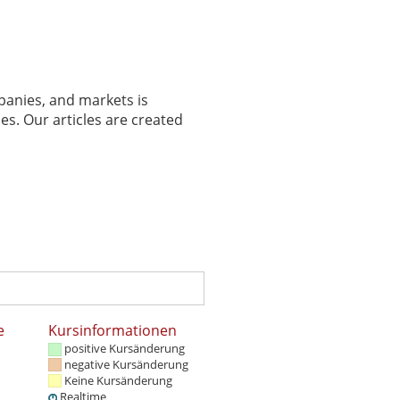
panies, and markets is
es. Our articles are created
e
Kursinformationen
positive Kursänderung
negative Kursänderung
Keine Kursänderung
Realtime