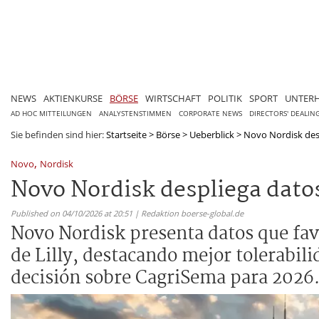
NEWS
AKTIENKURSE
BÖRSE
WIRTSCHAFT
POLITIK
SPORT
UNTER
AD HOC MITTEILUNGEN
ANALYSTENSTIMMEN
CORPORATE NEWS
DIRECTORS' DEALIN
Sie befinden sind hier:
Startseite
>
Börse
>
Ueberblick
>
Novo Nordisk desp
,
Novo
Nordisk
Novo Nordisk despliega datos 
Published on 04/10/2026 at 20:51 | Redaktion boerse-global.de
Novo Nordisk presenta datos que fav
de Lilly, destacando mejor tolerabil
decisión sobre CagriSema para 2026