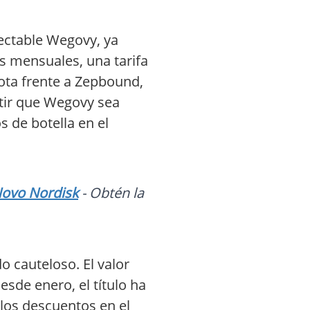
ectable Wegovy, ya
es mensuales, una tarifa
ota frente a Zepbound,
itir que Wegovy sea
s de botella en el
Novo Nordisk
- Obtén la
o cauteloso. El valor
sde enero, el título ha
los descuentos en el