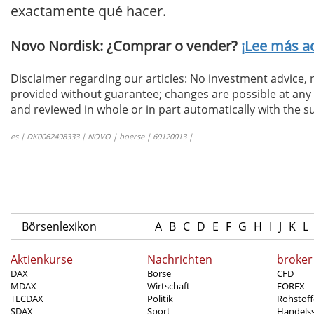
exactamente qué hacer.
Novo Nordisk: ¿Comprar o vender?
¡Lee más aq
Disclaimer regarding our articles: No investment advice,
provided without guarantee; changes are possible at any t
and reviewed in whole or in part automatically with the su
es | DK0062498333 | NOVO | boerse | 69120013 |
Börsenlexikon
A
B
C
D
E
F
G
H
I
J
K
L
Aktienkurse
Nachrichten
broker
DAX
Börse
CFD
MDAX
Wirtschaft
FOREX
TECDAX
Politik
Rohstoff
SDAX
Sport
Handels