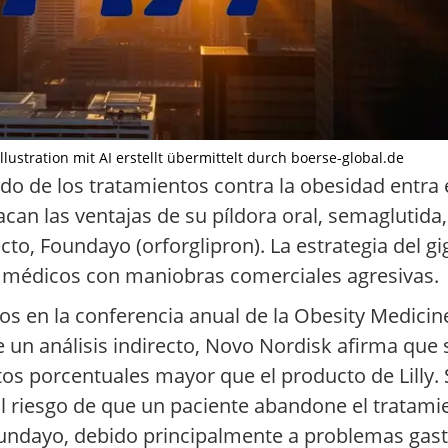
llustration mit AI erstellt übermittelt durch boerse-global.de
cado de los tratamientos contra la obesidad entr
can las ventajas de su píldora oral, semaglutida
irecto, Foundayo (orforglipron). La estrategia del 
 médicos con maniobras comerciales agresivas.
os en la conferencia anual de la Obesity Medicin
 un análisis indirecto, Novo Nordisk afirma que s
 porcentuales mayor que el producto de Lilly. 
 El riesgo de que un paciente abandone el tratami
undayo, debido principalmente a problemas gastr