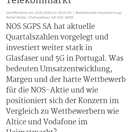
Telekommarkt
Veröffentlicht am: 23.05.2026 um 18:24 Uhr | Redaktionelle Verantwortung:
Rafael Müller,
Chefredakteur AD HOC NEWS
NOS SGPS SA hat aktuelle
Quartalszahlen vorgelegt und
investiert weiter stark in
Glasfaser und 5G in Portugal. Was
bedeuten Umsatzentwicklung,
Margen und der harte Wettbewerb
für die NOS-Aktie und wie
positioniert sich der Konzern im
Vergleich zu Wettbewerbern wie
Altice und Vodafone im