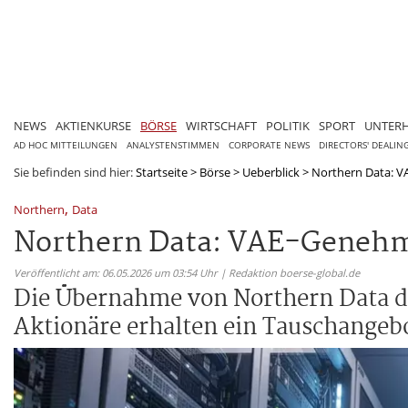
NEWS
AKTIENKURSE
BÖRSE
WIRTSCHAFT
POLITIK
SPORT
UNTER
AD HOC MITTEILUNGEN
ANALYSTENSTIMMEN
CORPORATE NEWS
DIRECTORS' DEALIN
Sie befinden sind hier:
Startseite
>
Börse
>
Ueberblick
>
Northern Data: VA
,
Northern
Data
Northern Data: VAE-Genehmi
Veröffentlicht am: 06.05.2026 um 03:54 Uhr | Redaktion boerse-global.de
Die Übernahme von Northern Data du
Aktionäre erhalten ein Tauschangeb