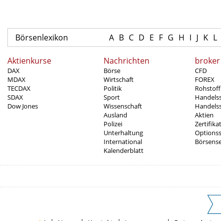
Börsenlexikon
A
B
C
D
E
F
G
H
I
J
K
L
Aktienkurse
Nachrichten
broker
DAX
Börse
CFD
MDAX
Wirtschaft
FOREX
TECDAX
Politik
Rohstoff
SDAX
Sport
Handels
Dow Jones
Wissenschaft
Handelss
Ausland
Aktien
Polizei
Zertifika
Unterhaltung
Options
International
Börsens
Kalenderblatt