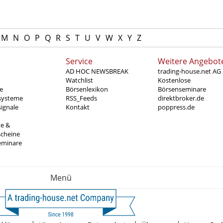
M
N
O
P
Q
R
S
T
U
V
W
X
Y
Z
Service
Weitere Angebot
AD HOC NEWSBREAK
trading-house.net AG
Watchlist
Kostenlose
e
Börsenlexikon
Börsenseminare
systeme
RSS_Feeds
direktbroker.de
ignale
Kontakt
poppress.de
te &
scheine
eminare
Menü