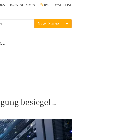
OGS
BÖRSENLEXIKON
RSS
WATCHLIST
Menü ein-/ausblenden
News Suche
GE
gung besiegelt.