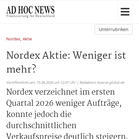
Unterrubriken
,
Nordex
Aktie
Nordex Aktie: Weniger ist
mehr?
Veröffentlicht am: 15.04.2026 um 12:07 Uhr | Redaktion boerse-global.de
Nordex verzeichnet im ersten
Quartal 2026 weniger Aufträge,
konnte jedoch die
durchschnittlichen
Verkaufspreise deutlich steigern,