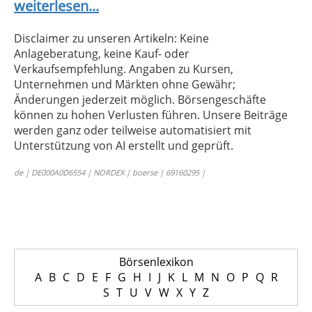
weiterlesen...
Disclaimer zu unseren Artikeln: Keine
Anlageberatung, keine Kauf- oder
Verkaufsempfehlung. Angaben zu Kursen,
Unternehmen und Märkten ohne Gewähr;
Änderungen jederzeit möglich. Börsengeschäfte
können zu hohen Verlusten führen. Unsere Beiträge
werden ganz oder teilweise automatisiert mit
Unterstützung von AI erstellt und geprüft.
de | DE000A0D6554 | NORDEX | boerse | 69160295 |
Börsenlexikon
A
B
C
D
E
F
G
H
I
J
K
L
M
N
O
P
Q
R
S
T
U
V
W
X
Y
Z