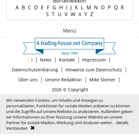
Börsenlexikon
A
B
C
D
E
F
G
H
I
J
K
L
M
N
O
P
Q
R
S
T
U
V
W
X
Y
Z
Menü
|
|
|
|
|
i
News
Kontakt
Impressum
|
|
Datenschutzerklärung
Hinweise zum Datenschutz
|
|
|
Über uns
Unsere Redaktion
Mike Steiner
2026 © Copyright
Wir verwenden Cookies, um Inhalte und Anzeigen zu
personalisieren, Funktionen für soziale Medien anbieten zu können
und die Zugriffe auf unsere Website zu analysieren. Außerdem geben
wir Informationen zu Ihrer Nutzung unserer Website an unsere
Partner für soziale Medien, Werbung und Analysen weiter.
Details
Verstanden