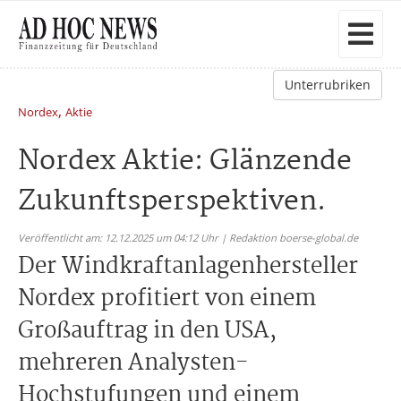
Unterrubriken
,
Nordex
Aktie
Nordex Aktie: Glänzende
Zukunftsperspektiven.
Veröffentlicht am: 12.12.2025 um 04:12 Uhr | Redaktion boerse-global.de
Der Windkraftanlagenhersteller
Nordex profitiert von einem
Großauftrag in den USA,
mehreren Analysten-
Hochstufungen und einem