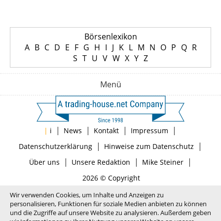
Börsenlexikon
A
B
C
D
E
F
G
H
I
J
K
L
M
N
O
P
Q
R
S
T
U
V
W
X
Y
Z
Menü
|
|
|
|
|
i
News
Kontakt
Impressum
|
|
Datenschutzerklärung
Hinweise zum Datenschutz
|
|
|
Über uns
Unsere Redaktion
Mike Steiner
2026 © Copyright
Wir verwenden Cookies, um Inhalte und Anzeigen zu
personalisieren, Funktionen für soziale Medien anbieten zu können
und die Zugriffe auf unsere Website zu analysieren. Außerdem geben