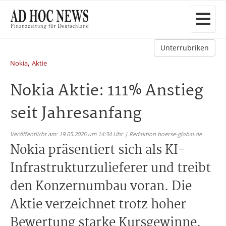
Unterrubriken
,
Nokia
Aktie
Nokia Aktie: 111% Anstieg
seit Jahresanfang
Veröffentlicht am: 19.05.2026 um 14:34 Uhr | Redaktion boerse-global.de
Nokia präsentiert sich als KI-
Infrastrukturzulieferer und treibt
den Konzernumbau voran. Die
Aktie verzeichnet trotz hoher
Bewertung starke Kursgewinne.