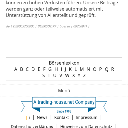
können zu hohen Verlusten führen. Unsere Beiträge
werden ganz oder teilweise automatisiert mit
Unterstützung von AI erstellt und geprüft.
de | DE0005200000 | BEIERSDORF | boerse | 69256941 |
Börsenlexikon
A
B
C
D
E
F
G
H
I
J
K
L
M
N
O
P
Q
R
S
T
U
V
W
X
Y
Z
Menü
|
|
|
|
|
i
News
Kontakt
Impressum
|
|
Datenschutzerklärung
Hinweise zum Datenschutz