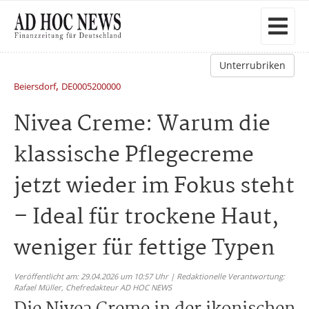
Unterrubriken
,
Beiersdorf
DE0005200000
Nivea Creme: Warum die
klassische Pflegecreme
jetzt wieder im Fokus steht
– Ideal für trockene Haut,
weniger für fettige Typen
Veröffentlicht am: 29.04.2026 um 10:57 Uhr | Redaktionelle Verantwortung:
Rafael Müller,
Chefredakteur AD HOC NEWS