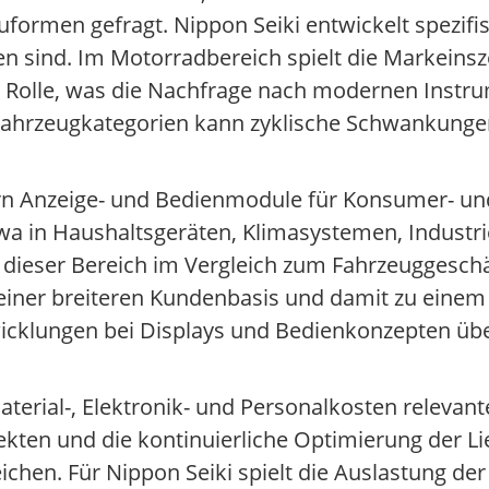
ormen gefragt. Nippon Seiki entwickelt spezifi
en sind. Im Motorradbereich spielt die Markeinsz
Rolle, was die Nachfrage nach modernen Instru
n Fahrzeugkategorien kann zyklische Schwankung
ern Anzeige- und Bedienmodule für Konsumer- un
wa in Haushaltsgeräten, Klimasystemen, Industr
dieser Bereich im Vergleich zum Fahrzeuggeschäf
 einer breiteren Kundenbasis und damit zu einem 
wicklungen bei Displays und Bedienkonzepten üb
erial-, Elektronik- und Personalkosten relevant
fekten und die kontinuierliche Optimierung der Li
chen. Für Nippon Seiki spielt die Auslastung de