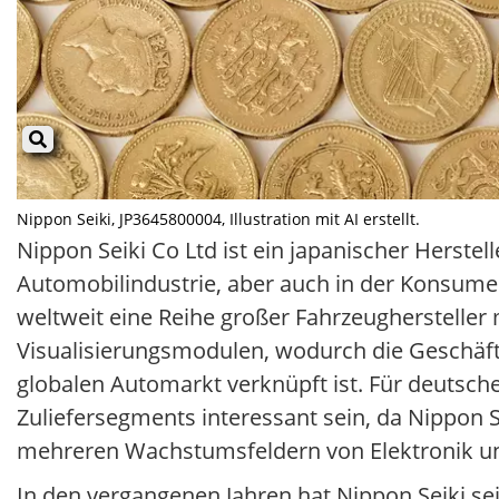
Nippon Seiki, JP3645800004, Illustration mit AI erstellt.
Nippon Seiki Co Ltd ist ein japanischer Herste
Automobilindustrie, aber auch in der Konsumel
weltweit eine Reihe großer Fahrzeugherstelle
Visualisierungsmodulen, wodurch die Geschäf
globalen Automarkt verknüpft ist. Für deutsche
Zuliefersegments interessant sein, da Nippon S
mehreren Wachstumsfeldern von Elektronik und D
In den vergangenen Jahren hat Nippon Seiki se