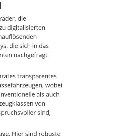
d
äder, die
 digitalisierten
chauflösenden
s, die sich in das
nten nachgefragt
arates transparentes
lassefahrzeugen, wobei
nventionelle als auch
rzeugklassen von
pruchsvoller sind,
uge. Hier sind robuste