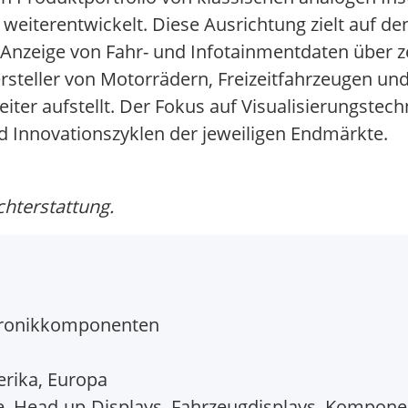
n weiterentwickelt. Diese Ausrichtung zielt auf de
Anzeige von Fahr- und Infotainmentdaten über z
rsteller von Motorrädern, Freizeitfahrzeugen und
iter aufstellt. Der Fokus auf Visualisierungstech
nd Innovationszyklen der jeweiligen Endmärkte.
chterstattung.
ktronikkomponenten
erika, Europa
 Head-up-Displays, Fahrzeugdisplays, Kompone