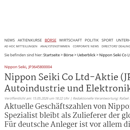
NEWS
AKTIENKURSE
BÖRSE
WIRTSCHAFT
POLITIK
SPORT
UNTER
AD HOC MITTEILUNGEN
ANALYSTENSTIMMEN
CORPORATE NEWS
DIRECTORS' DEALIN
Sie befinden sind hier:
Startseite
>
Börse
>
Ueberblick
>
Nippon Seiki Co Lt
,
Nippon Seiki
JP3645800004
Nippon Seiki Co Ltd-Aktie (
Autoindustrie und Elektroni
Veröffentlicht am: 15.05.2026 um 18:22 Uhr | Redaktionelle Verantwortung: Rafael
Aktuelle Geschäftszahlen von Nippon 
Spezialist bleibt als Zulieferer der
Für deutsche Anleger ist vor allem d