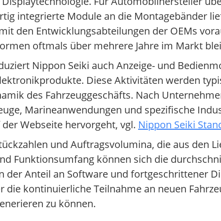
Displaytechnologie. Für Automobilhersteller ü
ertig integrierte Module an die Montagebänder lie
mit den Entwicklungsabteilungen der OEMs vorau
tformen oftmals über mehrere Jahre im Markt ble
uziert Nippon Seiki auch Anzeige- und Bedienm
lektronikprodukte. Diese Aktivitäten werden typ
namik des Fahrzeuggeschäfts. Nach Unternehme
hrzeuge, Marineanwendungen und spezifische Indus
 der Webseite hervorgeht, vgl.
Nippon Seiki Stan
tückzahlen und Auftragsvolumina, die aus den L
und Funktionsumfang können sich die durchschni
er Anteil an Software und fortgeschrittener Dis
er die kontinuierliche Teilnahme an neuen Fahrz
generieren zu können.