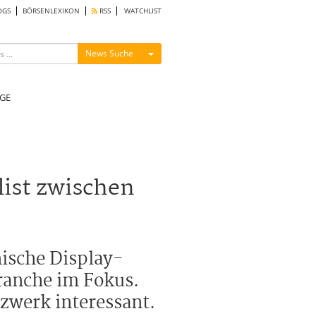
OGS
BÖRSENLEXIKON
RSS
WATCHLIST
Menü ein-/ausblenden
News Suche
GE
list zwischen
nische Display-
branche im Fokus.
tzwerk interessant.