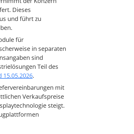
bernimmt der Konzern
fert. Dieses
s und führt zu
iben.
odule für
ischerweise in separaten
nsangaben sind
trielösungen Teil des
d 15.05.2026
.
iefervereinbarungen mit
ttlichen Verkaufspreise
playtechnologie steigt.
eugplattformen