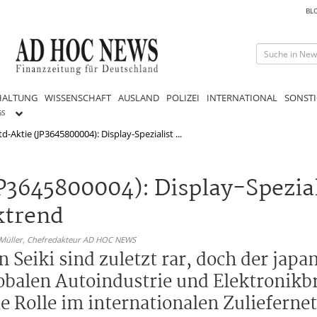
BL
HALTUNG
WISSENSCHAFT
AUSLAND
POLIZEI
INTERNATIONAL
SONSTI
GS
d-Aktie (JP3645800004): Display-Spezialist ...
JP3645800004): Display-Spezia
ktrend
 Müller,
Chefredakteur AD HOC NEWS
Seiki sind zuletzt rar, doch der japa
 globalen Autoindustrie und Elektronik
ie Rolle im internationalen Zulieferne