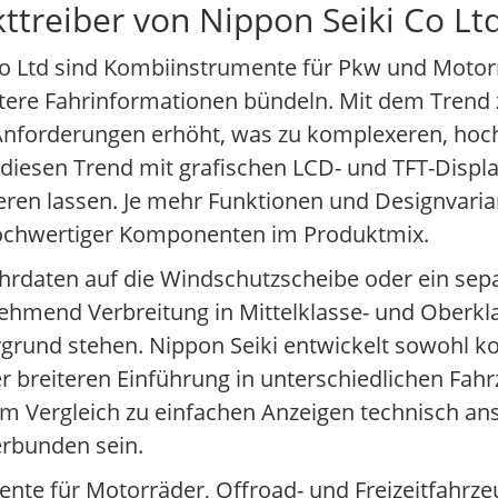
ttreiber von Nippon Seiki Co Lt
Co Ltd sind Kombiinstrumente für Pkw und Motorr
ere Fahrinformationen bündeln. Mit dem Trend zu
ie Anforderungen erhöht, was zu komplexeren, ho
 diesen Trend mit grafischen LCD- und TFT-Display
ren lassen. Je mehr Funktionen und Designvaria
l hochwertiger Komponenten im Produktmix.
Fahrdaten auf die Windschutzscheibe oder ein sep
unehmend Verbreitung in Mittelklasse- und Oberk
grund stehen. Nippon Seiki entwickelt sowohl ko
er breiteren Einführung in unterschiedlichen Fah
m Vergleich zu einfachen Anzeigen technisch ans
erbunden sein.
ente für Motorräder, Offroad- und Freizeitfahrze