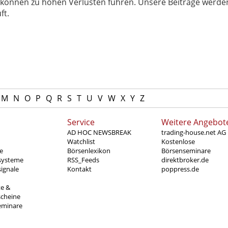
können zu hohen Verlusten führen. Unsere Beiträge werden
ft.
M
N
O
P
Q
R
S
T
U
V
W
X
Y
Z
Service
Weitere Angebot
AD HOC NEWSBREAK
trading-house.net AG
Watchlist
Kostenlose
e
Börsenlexikon
Börsenseminare
systeme
RSS_Feeds
direktbroker.de
ignale
Kontakt
poppress.de
te &
scheine
eminare