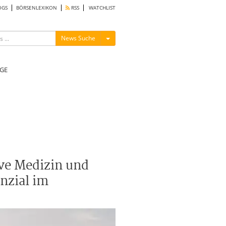
OGS
BÖRSENLEXIKON
RSS
WATCHLIST
Menü ein-/ausblenden
News Suche
GE
ive Medizin und
nzial im