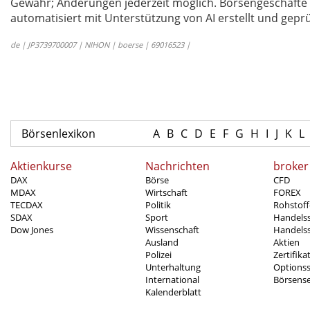
Gewähr; Änderungen jederzeit möglich. Börsengeschäfte 
automatisiert mit Unterstützung von AI erstellt und geprü
de | JP3739700007 | NIHON | boerse | 69016523 |
Börsenlexikon
A
B
C
D
E
F
G
H
I
J
K
L
Aktienkurse
Nachrichten
broker
DAX
Börse
CFD
MDAX
Wirtschaft
FOREX
TECDAX
Politik
Rohstoff
SDAX
Sport
Handels
Dow Jones
Wissenschaft
Handelss
Ausland
Aktien
Polizei
Zertifika
Unterhaltung
Options
International
Börsens
Kalenderblatt