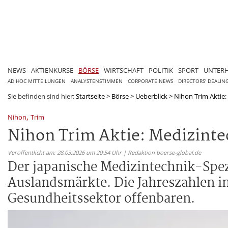
NEWS
AKTIENKURSE
BÖRSE
WIRTSCHAFT
POLITIK
SPORT
UNTER
AD HOC MITTEILUNGEN
ANALYSTENSTIMMEN
CORPORATE NEWS
DIRECTORS' DEALIN
Sie befinden sind hier:
Startseite
>
Börse
>
Ueberblick
>
Nihon Trim Aktie:
,
Nihon
Trim
Nihon Trim Aktie: Medizinte
Veröffentlicht am: 28.03.2026 um 20:54 Uhr | Redaktion boerse-global.de
Der japanische Medizintechnik-Spezi
Auslandsmärkte. Die Jahreszahlen i
Gesundheitssektor offenbaren.