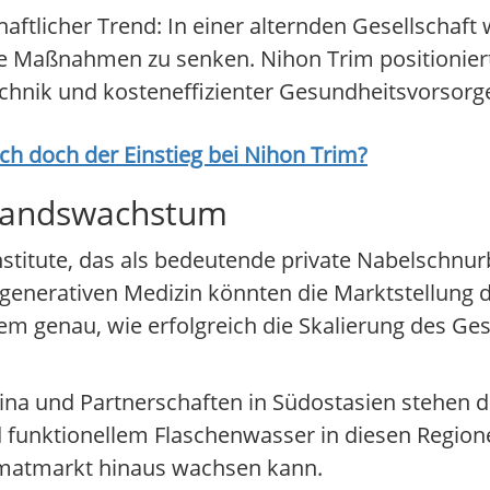
chaftlicher Trend: In einer alternden Gesellschaft
e Maßnahmen zu senken. Nihon Trim positioniert 
technik und kosteneffizienter Gesundheitsvorsorg
ich doch der Einstieg bei
Nihon Trim
?
slandswachstum
 Institute, das als bedeutende private Nabelschnu
 regenerativen Medizin könnten die Marktstellun
em genau, wie erfolgreich die Skalierung des Ge
na und Partnerschaften in Südostasien stehen 
 funktionellem Flaschenwasser in diesen Regione
imatmarkt hinaus wachsen kann.