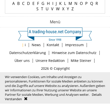
A
B
C
D
E
F
G
H
I
J
K
L
M
N
O
P
Q
R
S
T
U
V
W
X
Y
Z
Menü
|
|
|
|
|
i
News
Kontakt
Impressum
|
|
Datenschutzerklärung
Hinweise zum Datenschutz
|
|
|
Über uns
Unsere Redaktion
Mike Steiner
2026 © Copyright
Wir verwenden Cookies, um Inhalte und Anzeigen zu
personalisieren, Funktionen für soziale Medien anbieten zu können
und die Zugriffe auf unsere Website zu analysieren. Außerdem geben
wir Informationen zu Ihrer Nutzung unserer Website an unsere
Partner für soziale Medien, Werbung und Analysen weiter.
Details
Verstanden