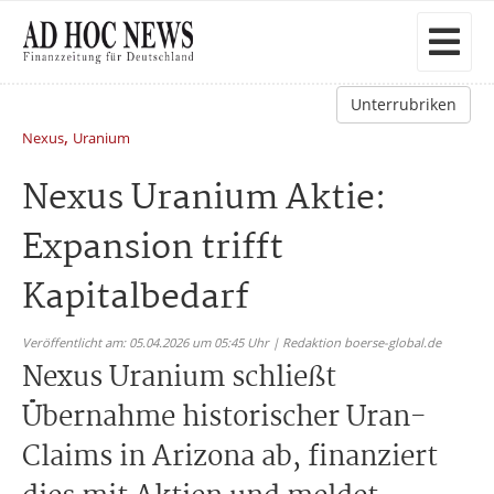
Unterrubriken
,
Nexus
Uranium
Nexus Uranium Aktie:
Expansion trifft
Kapitalbedarf
Veröffentlicht am: 05.04.2026 um 05:45 Uhr | Redaktion boerse-global.de
Nexus Uranium schließt
Übernahme historischer Uran-
Claims in Arizona ab, finanziert