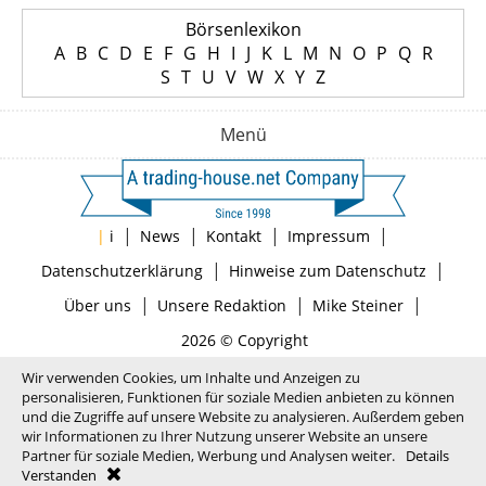
Börsenlexikon
A
B
C
D
E
F
G
H
I
J
K
L
M
N
O
P
Q
R
S
T
U
V
W
X
Y
Z
Menü
|
|
|
|
|
i
News
Kontakt
Impressum
|
|
Datenschutzerklärung
Hinweise zum Datenschutz
|
|
|
Über uns
Unsere Redaktion
Mike Steiner
2026 © Copyright
Wir verwenden Cookies, um Inhalte und Anzeigen zu
personalisieren, Funktionen für soziale Medien anbieten zu können
und die Zugriffe auf unsere Website zu analysieren. Außerdem geben
wir Informationen zu Ihrer Nutzung unserer Website an unsere
Partner für soziale Medien, Werbung und Analysen weiter.
Details
Verstanden