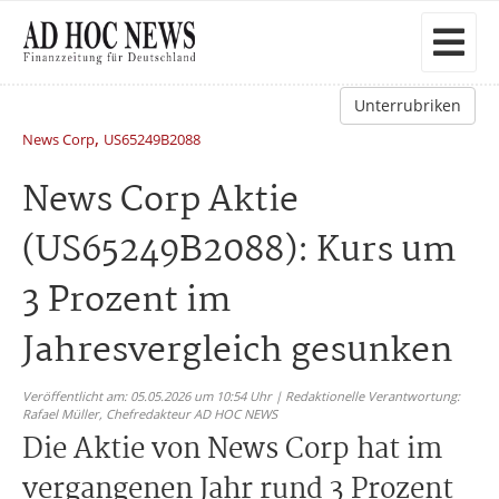
Unterrubriken
,
News Corp
US65249B2088
News Corp Aktie
(US65249B2088): Kurs um
3 Prozent im
Jahresvergleich gesunken
Veröffentlicht am: 05.05.2026 um 10:54 Uhr | Redaktionelle Verantwortung:
Rafael Müller,
Chefredakteur AD HOC NEWS
Die Aktie von News Corp hat im
vergangenen Jahr rund 3 Prozent