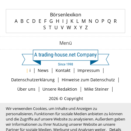
Börsenlexikon
A
B
C
D
E
F
G
H
I
J
K
L
M
N
O
P
Q
R
S
T
U
V
W
X
Y
Z
Menü
|
|
|
|
|
i
News
Kontakt
Impressum
|
|
Datenschutzerklärung
Hinweise zum Datenschutz
|
|
|
Über uns
Unsere Redaktion
Mike Steiner
2026 © Copyright
Wir verwenden Cookies, um Inhalte und Anzeigen zu
personalisieren, Funktionen für soziale Medien anbieten zu können
und die Zugriffe auf unsere Website zu analysieren. Außerdem geben
wir Informationen zu Ihrer Nutzung unserer Website an unsere
Partner für soziale Medien, Werbung und Analysen weiter.
Details