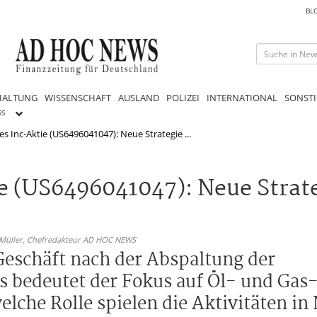
BL
HALTUNG
WISSENSCHAFT
AUSLAND
POLIZEI
INTERNATIONAL
SONSTI
GS
 Inc-Aktie (US6496041047): Neue Strategie ...
e (US6496041047): Neue Strat
 Müller,
Chefredakteur AD HOC NEWS
Geschäft nach der Abspaltung der
s bedeutet der Fokus auf Öl- und Gas-
elche Rolle spielen die Aktivitäten i