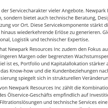
 der Servicecharakter vieler Angebote. Newpark R
n, sondern bietet auch technische Beratung, Des
ützung vor Ort. Diese Servicekomponente stärkt
hinaus wiederkehrende Erlöse zu generieren. Gle
nal, Logistik und technischer Expertise.
hat Newpark Resources Inc zudem den Fokus auf
 geringeren Margen oder begrenzten Wachstumspe
l ist es, Portfolio und Kapitalallokation stärker
e, das Know-how und die Kundenbeziehungen nac
ierung spiegelt sich in strukturellen Veränderu
on Newpark Resources Inc zählt die Kombinatio
es Ölservice-Geschäfts empfindlich auf Investit
Filtrationslösungen und technische Services eine