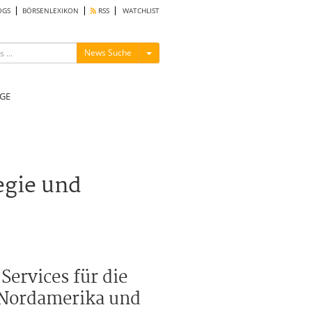
OGS
BÖRSENLEXIKON
RSS
WATCHLIST
Menü ein-/ausblenden
News Suche
GE
egie und
Services für die
n Nordamerika und