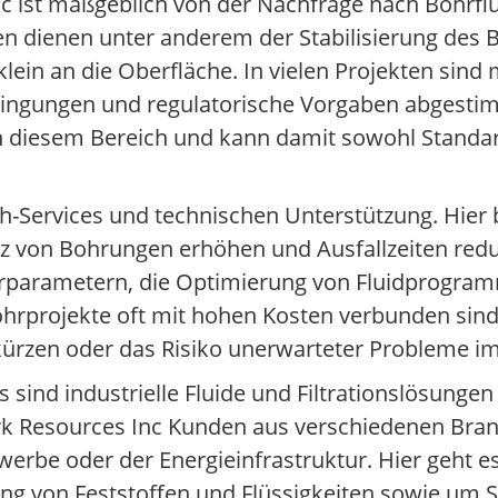
 ist maßgeblich von der Nachfrage nach Bohrflü
en dienen unter anderem der Stabilisierung des 
ein an die Oberfläche. In vielen Projekten sind
edingungen und regulatorische Vorgaben abgesti
 in diesem Bereich und kann damit sowohl Standar
och-Services und technischen Unterstützung. Hier
enz von Bohrungen erhöhen und Ausfallzeiten redu
rparametern, die Optimierung von Fluidprogra
hrprojekte oft mit hohen Kosten verbunden sind,
rkürzen oder das Risiko unerwarteter Probleme i
 sind industrielle Fluide und Filtrationslösungen
k Resources Inc Kunden aus verschiedenen Bran
erbe oder der Energieinfrastruktur. Hier geht 
ung von Feststoffen und Flüssigkeiten sowie um S