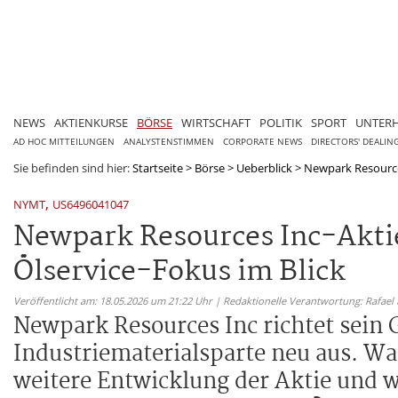
NEWS
AKTIENKURSE
BÖRSE
WIRTSCHAFT
POLITIK
SPORT
UNTER
AD HOC MITTEILUNGEN
ANALYSTENSTIMMEN
CORPORATE NEWS
DIRECTORS' DEALIN
Sie befinden sind hier:
Startseite
>
Börse
>
Ueberblick
>
Newpark Resources
,
NYMT
US6496041047
Newpark Resources Inc-Akti
Ölservice-Fokus im Blick
Veröffentlicht am: 18.05.2026 um 21:22 Uhr | Redaktionelle Verantwortung: Rafael
Newpark Resources Inc richtet sein 
Industriematerialsparte neu aus. Wa
weitere Entwicklung der Aktie und w