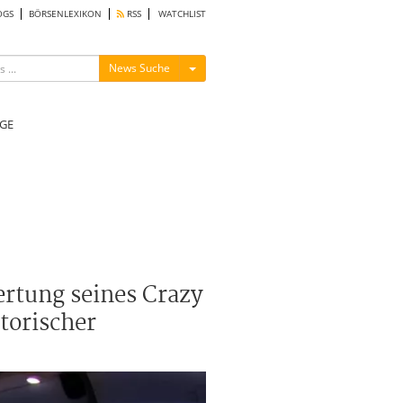
OGS
BÖRSENLEXIKON
RSS
WATCHLIST
Menü ein-/ausblenden
News Suche
GE
ertung seines Crazy
torischer