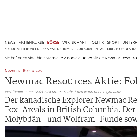
NEWS
AKTIENKURSE
BÖRSE
WIRTSCHAFT
POLITIK
SPORT
UNTER
AD HOC MITTEILUNGEN
ANALYSTENSTIMMEN
CORPORATE NEWS
DIRECTORS' DEALIN
Sie befinden sind hier:
Startseite
>
Börse
>
Ueberblick
>
Newmac Resources
,
Newmac
Resources
Newmac Resources Aktie: Fok
Veröffentlicht am: 28.03.2026 um 15:00 Uhr | Redaktion boerse-global.de
Der kanadische Explorer Newmac Res
Fox-Areals in British Columbia. Der 
Molybdän- und Wolfram-Funde sowie