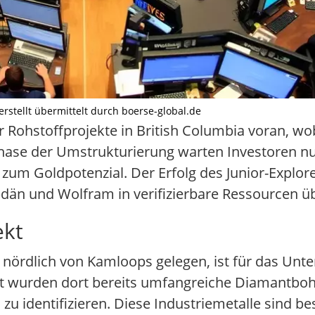
erstellt übermittelt durch boerse-global.de
Rohstoffprojekte in British Columbia voran, wob
 Phase der Umstrukturierung warten Investoren n
um Goldpotenzial. Der Erfolg des Junior-Explor
bdän und Wolfram in verifizierbare Ressourcen 
ekt
 nördlich von Kamloops gelegen, ist für das Unt
it wurden dort bereits umfangreiche Diamantbo
 identifizieren. Diese Industriemetalle sind bes