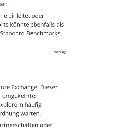
ärt.
e einleitet oder
ts könnte ebenfalls als
ie Standard-Benchmarks,
Anzeige
ture Exchange. Dieser
en umgekehrten
Explorern häufig
ordnung warten.
Partnerschaften oder