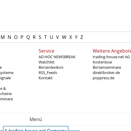
M
N
O
P
Q
R
S
T
U
V
W
X
Y
Z
Service
Weitere Angebot
AD HOC NEWSBREAK
trading-house.net AG
Watchlist
Kostenlose
e
Börsenlexikon
Börsenseminare
systeme
RSS_Feeds
direktbroker.de
ignale
Kontakt
poppress.de
te &
scheine
eminare
Menü