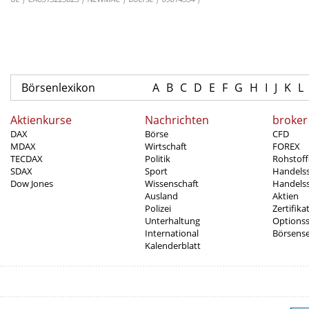
Börsenlexikon
A
B
C
D
E
F
G
H
I
J
K
L
Aktienkurse
Nachrichten
broker
DAX
Börse
CFD
MDAX
Wirtschaft
FOREX
TECDAX
Politik
Rohstoff
SDAX
Sport
Handels
Dow Jones
Wissenschaft
Handelss
Ausland
Aktien
Polizei
Zertifika
Unterhaltung
Options
International
Börsens
Kalenderblatt