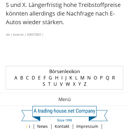
S und X. Längerfristig hohe Treibstoffpreise
könnten allerdings die Nachfrage nach E-
Autos wieder stärken.
de | boerse | 69057803 |
Börsenlexikon
A
B
C
D
E
F
G
H
I
J
K
L
M
N
O
P
Q
R
S
T
U
V
W
X
Y
Z
Menü
|
|
|
|
|
i
News
Kontakt
Impressum