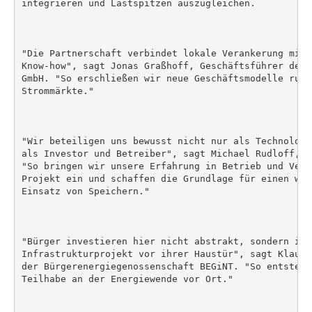
integrieren und Lastspitzen auszugleichen.

"Die Partnerschaft verbindet lokale Verankerung mit 
Know-how", sagt Jonas Graßhoff, Geschäftsführer der 
GmbH. "So erschließen wir neue Geschäftsmodelle rund
Strommärkte."

"Wir beteiligen uns bewusst nicht nur als Technologi
als Investor und Betreiber", sagt Michael Rudloff, C
"So bringen wir unsere Erfahrung in Betrieb und Verm
Projekt ein und schaffen die Grundlage für einen wir
Einsatz von Speichern."

"Bürger investieren hier nicht abstrakt, sondern in 
Infrastrukturprojekt vor ihrer Haustür", sagt Klaus 
der Bürgerenergiegenossenschaft BEGiNT. "So entsteht
Teilhabe an der Energiewende vor Ort."
