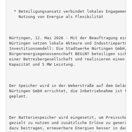
  * Beteiligungsansatz verbindet lokales Engagement 
    Nutzung von Energie als Flexibilität

Nürtingen, 12. Mai 2026 - Mit der Beauftragung eines
Nürtingen setzen lokale Akteure und Industriepartner
Investitionsmodell: Die Stadtwerke Nürtingen GmbH, A
Bürgerenergiegenossenschaft BEGiNT beteiligen sich z
einer Betreibergesellschaft und realisieren einen Gr
Kapazität und 5 MW Leistung.

Der Speicher wird in der Weberstraße auf dem Gelände
Nürtingen GmbH errichtet, die Inbetriebnahme ist für
geplant.

Der Batteriespeicher wird eingesetzt, um Preisschwan
gezielt zu nutzen und zusätzliche Erlöse zu generier
dazu beitragen, erneuerbare Energien besser in das l