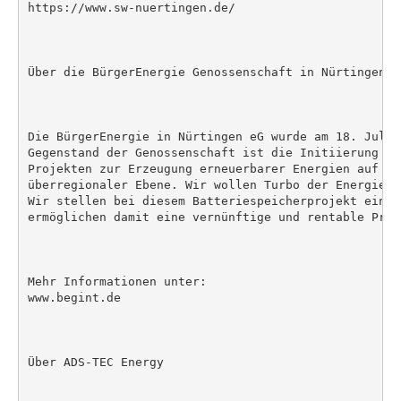
https://www.sw-nuertingen.de/

Über die BürgerEnergie Genossenschaft in Nürtingen eG
Die BürgerEnergie in Nürtingen eG wurde am 18. Juli 
Gegenstand der Genossenschaft ist die Initiierung vo
Projekten zur Erzeugung erneuerbarer Energien auf lo
überregionaler Ebene. Wir wollen Turbo der Energiewe
Wir stellen bei diesem Batteriespeicherprojekt ein D
ermöglichen damit eine vernünftige und rentable Proje
Mehr Informationen unter:

www.begint.de

Über ADS-TEC Energy
