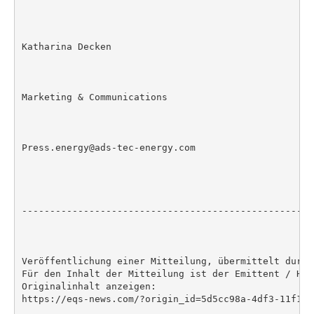
Katharina Decken

Marketing & Communications

Press.energy@ads-tec-energy.com

----------------------------------------------------
Veröffentlichung einer Mitteilung, übermittelt durch 
Für den Inhalt der Mitteilung ist der Emittent / Her
Originalinhalt anzeigen:

https://eqs-news.com/?origin_id=5d5cc98a-4df3-11f1-8