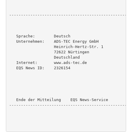
----------------------------------------------------
   Sprache:        Deutsch

   Unternehmen:    ADS-TEC Energy GmbH

                   Heinrich-Hertz-Str. 1

                   72622 Nürtingen

                   Deutschland

   Internet:       www.ads-tec.de

   EQS News ID:    2326154

   Ende der Mitteilung    EQS News-Service

----------------------------------------------------