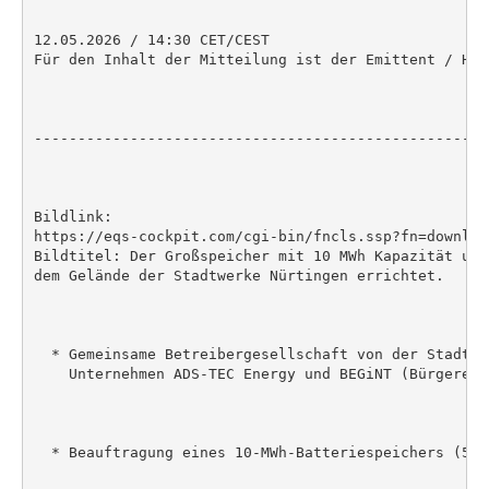
12.05.2026 / 14:30 CET/CEST

Für den Inhalt der Mitteilung ist der Emittent / Her
----------------------------------------------------
Bildlink:

https://eqs-cockpit.com/cgi-bin/fncls.ssp?fn=downloa
Bildtitel: Der Großspeicher mit 10 MWh Kapazität und
dem Gelände der Stadtwerke Nürtingen errichtet.

  * Gemeinsame Betreibergesellschaft von der Stadtwe
    Unternehmen ADS-TEC Energy und BEGiNT (Bürgerene
  * Beauftragung eines 10-MWh-Batteriespeichers (5 M