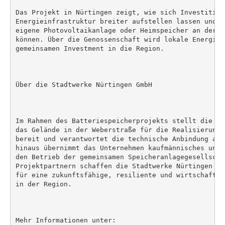
Das Projekt in Nürtingen zeigt, wie sich Investitione
Energieinfrastruktur breiter aufstellen lassen und w
eigene Photovoltaikanlage oder Heimspeicher an der E
können. Über die Genossenschaft wird lokale Energiei
gemeinsamen Investment in die Region.

Über die Stadtwerke Nürtingen GmbH

Im Rahmen des Batteriespeicherprojekts stellt die St
das Gelände in der Weberstraße für die Realisierung 
bereit und verantwortet die technische Anbindung an 
hinaus übernimmt das Unternehmen kaufmännisches und 
den Betrieb der gemeinsamen Speicheranlagegesellscha
Projektpartnern schaffen die Stadtwerke Nürtingen Gm
für eine zukunftsfähige, resiliente und wirtschaftli
in der Region.

Mehr Informationen unter:
