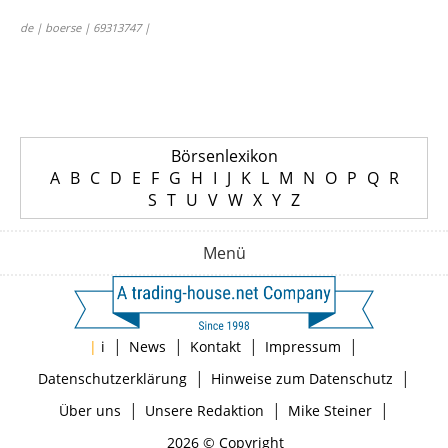
de | boerse | 69313747 |
Börsenlexikon
A
B
C
D
E
F
G
H
I
J
K
L
M
N
O
P
Q
R
S
T
U
V
W
X
Y
Z
Menü
|
|
|
|
|
i
News
Kontakt
Impressum
|
|
Datenschutzerklärung
Hinweise zum Datenschutz
|
|
|
Über uns
Unsere Redaktion
Mike Steiner
2026 © Copyright