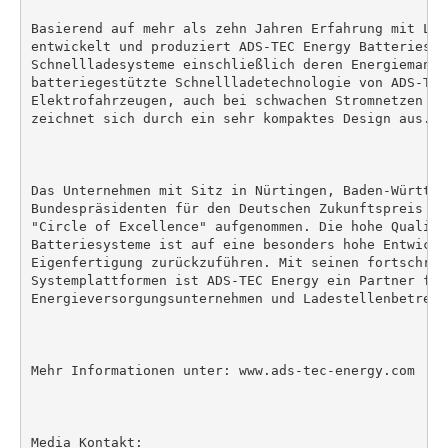
Basierend auf mehr als zehn Jahren Erfahrung mit Lit
entwickelt und produziert ADS-TEC Energy Batteriespe
Schnellladesysteme einschließlich deren Energiemanag
batteriegestützte Schnellladetechnologie von ADS-TEC
Elektrofahrzeugen, auch bei schwachen Stromnetzen ul
zeichnet sich durch ein sehr kompaktes Design aus.

Das Unternehmen mit Sitz in Nürtingen, Baden-Württem
Bundespräsidenten für den Deutschen Zukunftspreis no
"Circle of Excellence" aufgenommen. Die hohe Qualitä
Batteriesysteme ist auf eine besonders hohe Entwickl
Eigenfertigung zurückzuführen. Mit seinen fortschritt
Systemplattformen ist ADS-TEC Energy ein Partner für
Energieversorgungsunternehmen und Ladestellenbetreibe
Mehr Informationen unter: www.ads-tec-energy.com

Media Kontakt:
